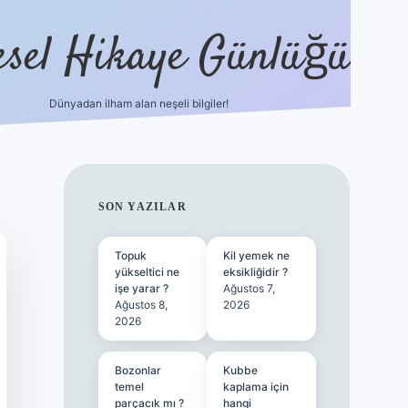
esel Hikaye Günlüğü
Dünyadan ilham alan neşeli bilgiler!
hiltonbet yeni giriş
betexper güvenili
SIDEBAR
SON YAZILAR
Topuk
Kil yemek ne
yükseltici ne
eksikliğidir ?
işe yarar ?
Ağustos 7,
Ağustos 8,
2026
2026
Bozonlar
Kubbe
temel
kaplama için
parçacık mı ?
hangi