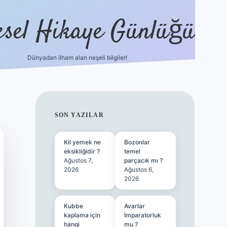
esel Hikaye Günlüğü
Dünyadan ilham alan neşeli bilgiler!
hiltonbet yeni giriş
betexper güvenili
SIDEBAR
SON YAZILAR
Kil yemek ne
Bozonlar
eksikliğidir ?
temel
Ağustos 7,
parçacık mı ?
2026
Ağustos 6,
2026
Kubbe
Avarlar
kaplama için
İmparatorluk
hangi
mu ?