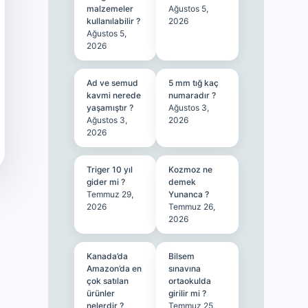
malzemeler
Ağustos 5,
kullanılabilir ?
2026
Ağustos 5,
2026
Ad ve semud
5 mm tığ kaç
kavmi nerede
numaradır ?
yaşamıştır ?
Ağustos 3,
Ağustos 3,
2026
2026
Triger 10 yıl
Kozmoz ne
gider mi ?
demek
Temmuz 29,
Yunanca ?
2026
Temmuz 26,
2026
Kanada’da
Bilsem
Amazon’da en
sınavına
çok satılan
ortaokulda
ürünler
girilir mi ?
nelerdir ?
Temmuz 25,