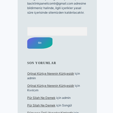
backlinkpanelicomtr@gmail.com
adresine
bildirmeniz halinde, ilgili içerikler yasal
süre içerisinde sitemizden kaldırılacaktır.
Arama
SON YORUMLAR
Orjinal Kürtçe Nerenin Kürtçesidir
için
admin
Orjinal Kürtçe Nerenin Kürtçesidir
için
Kıvılcım
Pür Silah Ne Demek
için
admin
Pür Silah Ne Demek
için
Songül
Dünyaca Ünlü Yazarlar Kimlerdir
için