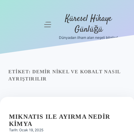
Küresel Hikaye
menüyü
Günlüğü
aç
Dünyadan ilham alan neşeli bilgiler!
Anasayfa
Gizlilik
Politikası
ETIKET:
DEMIR NIKEL VE KOBALT NASIL
Yasal Uyarı
AYRIŞTIRILIR
Hakkımızda
MIKNATIS ILE AYIRMA NEDIR
KIMYA
Tarih: Ocak 19, 2025