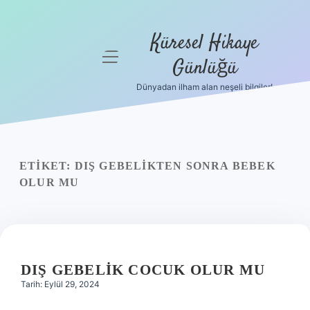
Küresel Hikaye
menüyü
Günlüğü
aç
Dünyadan ilham alan neşeli bilgiler!
Anasayfa
Gizlilik
Politikası
ETIKET:
DIŞ GEBELIKTEN SONRA BEBEK
Yasal Uyarı
OLUR MU
Hakkımızda
DIŞ GEBELIK COCUK OLUR MU
Tarih: Eylül 29, 2024