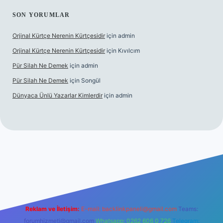
SON YORUMLAR
Orjinal Kürtçe Nerenin Kürtçesidir
için
admin
Orjinal Kürtçe Nerenin Kürtçesidir
için
Kıvılcım
Pür Silah Ne Demek
için
admin
Pür Silah Ne Demek
için
Songül
Dünyaca Ünlü Yazarlar Kimlerdir
için
admin
 güvenilir mi
elexbetgiris.org
Reklam ve İletişim:
E-mail:
backlinkpaneli@gmail.com
Teams:
forumhizmeti@gmail.com
Whatsapp: 0262 606 0 726
Telegram: