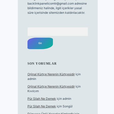
backlinkpanelicomtr@gmail.com
adresine
bildirmeniz halinde, ilgili içerikler yasal
süre içerisinde sitemizden kaldırılacaktır.
Arama
SON YORUMLAR
Orjinal Kürtçe Nerenin Kürtçesidir
için
admin
Orjinal Kürtçe Nerenin Kürtçesidir
için
Kıvılcım
Pür Silah Ne Demek
için
admin
Pür Silah Ne Demek
için
Songül
Dünyaca Ünlü Yazarlar Kimlerdir
için