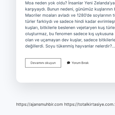
Moa neden yok oldu? İnsanlar Yeni Zelanda’ya 
karşıyaydı. Bunun nedeni, günümüz kuşlarının b
Maoriler moaları avladı ve 1280’de soylarının 
türler farklıydı ve sadece hindi kadar evrimleş
kuşları, bitkilerle beslenen vejetaryen kuş türle
oluşturmaz, bu fenomen sadece kış uykusuna ya
olan ve uçamayan dev kuşlar, sadece bitkilerle
değillerdi. Soyu tükenmiş hayvanlar nelerdir?
Moa
Devamını okuyun
Yorum Bırak
Kuşunun
Dünyada
Nesli
Tükenmiş
Mi
https://ajansmuhbir.com
https://totalkirtasiye.com.