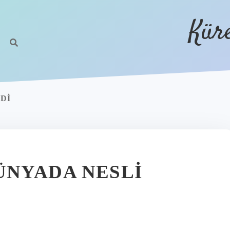
Kür
DI
ÜNYADA NESLI