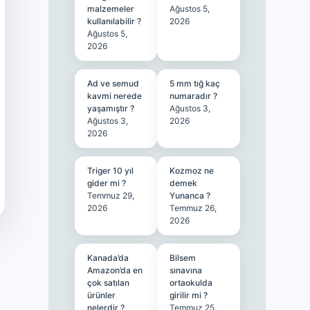
malzemeler
Ağustos 5,
kullanılabilir ?
2026
Ağustos 5,
2026
Ad ve semud
5 mm tığ kaç
kavmi nerede
numaradır ?
yaşamıştır ?
Ağustos 3,
Ağustos 3,
2026
2026
Triger 10 yıl
Kozmoz ne
gider mi ?
demek
Temmuz 29,
Yunanca ?
2026
Temmuz 26,
2026
Kanada’da
Bilsem
Amazon’da en
sınavına
çok satılan
ortaokulda
ürünler
girilir mi ?
nelerdir ?
Temmuz 25,