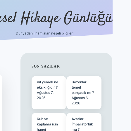
esel Hikaye Günlüğü
Dünyadan ilham alan neşeli bilgiler!
hiltonbet yeni giriş
betexper güvenili
SIDEBAR
SON YAZILAR
Kil yemek ne
Bozonlar
eksikliğidir ?
temel
Ağustos 7,
parçacık mı ?
2026
Ağustos 6,
2026
Kubbe
Avarlar
kaplama için
İmparatorluk
hangi
mu ?