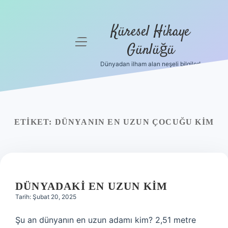
Küresel Hikaye
menüyü
Günlüğü
aç
Dünyadan ilham alan neşeli bilgiler!
Anasayfa
Gizlilik
Politikası
ETIKET:
DÜNYANIN EN UZUN ÇOCUĞU KIM
Yasal Uyarı
Hakkımızda
DÜNYADAKI EN UZUN KIM
Tarih: Şubat 20, 2025
Şu an dünyanın en uzun adamı kim? 2,51 metre