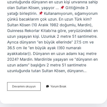
uzunluğunda dünyanın en uzun kişi unvanına sahip
olan Sultan Kösen, yaşıyor …
Gittiğimde 3
yatağı birleştirin.
Kullanamıyorum, sığamıyorum
çünkü bacaklarım çok uzun. En uzun Türk kim?
Sultan Kösen (10 Aralık 1982 doğumlu, Mardin),
Guinness Rekorlar Kitabı’na göre, yeryüzündeki en
uzun yaşayan kişi. Uzunluk 2 metre 51 santimetre.
Ayrıca dünyanın “en büyük ellerinde” 27.5 cm ve
36.5 cm ile “en büyük ayak ((60 numaralı
ayakkabılar)). Dünyanın en uzun adamı kaç metre
2024? Mardin. Mardin’de yaşayan ve “dünyanın en
uzun adamı” başlığını 2 metre 51 santimetre
uzunluğunda tutan Sultan Kösen, dünyanın…
Dünyadaki
Devamını okuyun
Yorum Bırak
En
Uzun
Kim