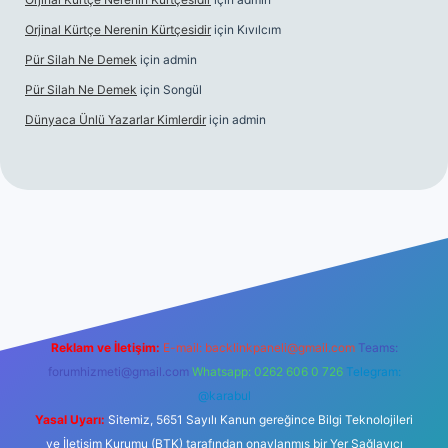
Orjinal Kürtçe Nerenin Kürtçesidir
için
Kıvılcım
Pür Silah Ne Demek
için
admin
Pür Silah Ne Demek
için
Songül
Dünyaca Ünlü Yazarlar Kimlerdir
için
admin
r güvenilir mi
elexbetgiris.org
Reklam ve İletişim:
E-mail:
backlinkpaneli@gmail.com
Teams:
forumhizmeti@gmail.com
Whatsapp: 0262 606 0 726
Telegram:
@karabul
Yasal Uyarı:
Sitemiz, 5651 Sayılı Kanun gereğince Bilgi Teknolojileri
ve İletişim Kurumu (BTK) tarafından onaylanmış bir Yer Sağlayıcı