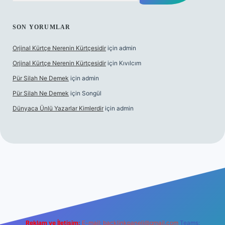
SON YORUMLAR
Orjinal Kürtçe Nerenin Kürtçesidir
için
admin
Orjinal Kürtçe Nerenin Kürtçesidir
için
Kıvılcım
Pür Silah Ne Demek
için
admin
Pür Silah Ne Demek
için
Songül
Dünyaca Ünlü Yazarlar Kimlerdir
için
admin
 güvenilir mi
elexbetgiris.org
Reklam ve İletişim:
E-mail:
backlinkpaneli@gmail.com
Teams: