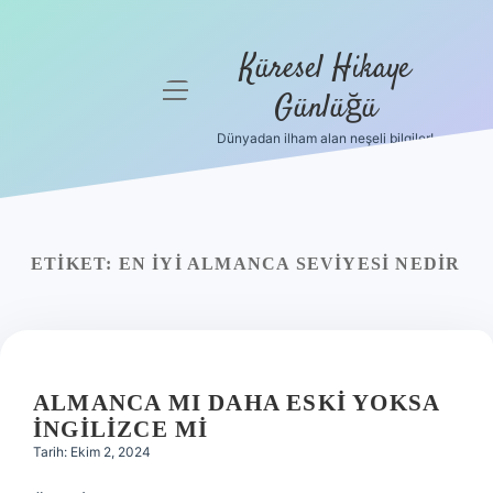
Küresel Hikaye
menüyü
Günlüğü
aç
Dünyadan ilham alan neşeli bilgiler!
Anasayfa
Gizlilik
Politikası
ETIKET:
EN IYI ALMANCA SEVIYESI NEDIR
Yasal Uyarı
Hakkımızda
ALMANCA MI DAHA ESKI YOKSA
İNGILIZCE MI
Tarih: Ekim 2, 2024