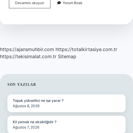
Almanca
Devamını okuyun
Yorum Bırak
Mı
Daha
Eski
Yoksa
İNgilizce
Mi
https://ajansmuhbir.com
https://totalkirtasiye.com.tr
https://tekisimalat.com.tr
Sitemap
SIDEBAR
SON YAZILAR
Topuk yükseltici ne işe yarar ?
Ağustos 8, 2026
Kil yemek ne eksikliğidir ?
Ağustos 7, 2026