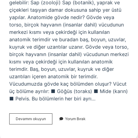
gelebilir: Sap (zooloji) Sap (botanik), yaprak ve
çiçekleri taşıyan damar dokusuna sahip yer üstü
yapılar. Anatomide gövde nedir? Gövde veya
torso, birçok hayvanın (insanlar dahil) vücudunun
merkezi kısmı veya çekirdeği için kullanılan
anatomik terimdir ve buradan baş, boyun, uzuvlar,
kuyruk ve diğer uzantılar uzanır. Gövde veya torso,
birçok hayvanın (insanlar dahil) vücudunun merkezi
kısmı veya çekirdeği için kullanılan anatomik
terimdir. Baş, boyun, uzuvlar, kuyruk ve diğer
uzantıları içeren anatomik bir terimdir.
Vücudumuzda gövde kaç bölümden oluşur? Vücut
üç bölüme ayrılır: ■ Göğüs (toraks) ■ Mide (karın)
■ Pelvis. Bu bölümlerin her biri ayrı…
Gövde
Devamını okuyun
Yorum Bırak
Vücudun
Neresi