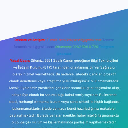
güvenilir mi
elexbetgiris.org
Reklam ve İletişim:
E-mail:
backlinkpaneli@gmail.com
Teams:
forumhizmeti@gmail.com
Whatsapp: 0262 606 0 726
Telegram:
@karabul
Yasal Uyarı:
Sitemiz, 5651 Sayılı Kanun gereğince Bilgi Teknolojileri
ve İletişim Kurumu (BTK) tarafından onaylanmış bir Yer Sağlayıcı
olarak hizmet vermektedir. Bu nedenle, sitedeki içerikleri proaktif
olarak denetleme veya araştırma yükümlülüğümüz bulunmamaktadır.
Ancak, üyelerimiz yazdıkları içeriklerin sorumluluğunu taşımakta olup,
siteye üye olarak bu sorumluluğu kabul etmiş sayılırlar. Bu internet
sitesi, herhangi bir marka, kurum veya şahıs şirketi ile hiçbir bağlantısı
bulunmamaktadır. Sitede yalnızca kendi hazırladığımız makaleler
paylaşılmaktadır. Burada yer alan içerikler haber niteliği taşımamakta
olup, gerçek kurum ve kişiler hakkında paylaşım yapılmamaktadır.