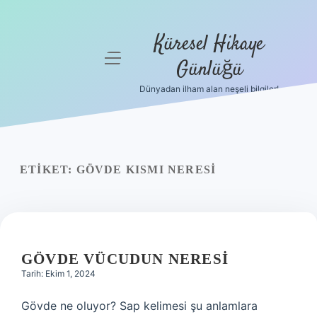
Küresel Hikaye
menüyü
Günlüğü
aç
Dünyadan ilham alan neşeli bilgiler!
Anasayfa
Gizlilik
Politikası
ETIKET:
GÖVDE KISMI NERESI
Yasal Uyarı
Hakkımızda
GÖVDE VÜCUDUN NERESI
Tarih: Ekim 1, 2024
Gövde ne oluyor? Sap kelimesi şu anlamlara