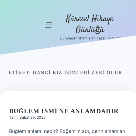
Küresel Hikaye
menüyü
Günlüğü
aç
Dünyadan ilham alan neşeli bilgiler!
Anasayfa
Gizlilik
Politikası
ETIKET:
HANGI KIZ ISIMLERI ZEKI OLUR
Yasal Uyarı
Hakkımızda
BUĞLEM ISMI NE ANLAMDADIR
Tarih: Şubat 20, 2025
Buğlem anlamı nedir? Boğem’in adı, derin anlamları