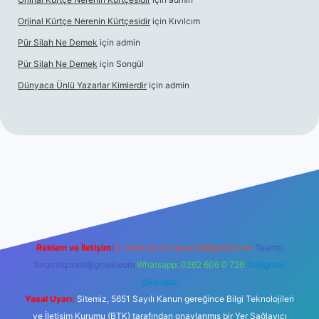
Orjinal Kürtçe Nerenin Kürtçesidir
için
Kıvılcım
Pür Silah Ne Demek
için
admin
Pür Silah Ne Demek
için
Songül
Dünyaca Ünlü Yazarlar Kimlerdir
için
admin
r güvenilir mi
elexbetgiris.org
Reklam ve İletişim:
E-mail:
backlinkpaneli@gmail.com
Teams:
forumhizmeti@gmail.com
Whatsapp: 0262 606 0 726
Telegram:
@karabul
Yasal Uyarı:
Sitemiz, 5651 Sayılı Kanun gereğince Bilgi Teknolojileri
ve İletişim Kurumu (BTK) tarafından onaylanmış bir Yer Sağlayıcı