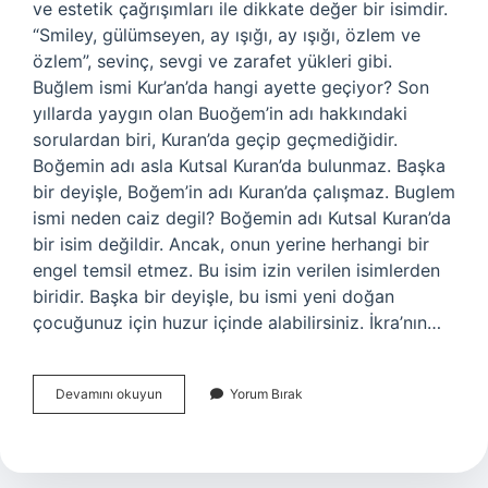
ve estetik çağrışımları ile dikkate değer bir isimdir.
“Smiley, gülümseyen, ay ışığı, ay ışığı, özlem ve
özlem”, sevinç, sevgi ve zarafet yükleri gibi.
Buğlem ismi Kur’an’da hangi ayette geçiyor? Son
yıllarda yaygın olan Buoğem’in adı hakkındaki
sorulardan biri, Kuran’da geçip geçmediğidir.
Boğemin adı asla Kutsal Kuran’da bulunmaz. Başka
bir deyişle, Boğem’in adı Kuran’da çalışmaz. Buglem
ismi neden caiz degil? Boğemin adı Kutsal Kuran’da
bir isim değildir. Ancak, onun yerine herhangi bir
engel temsil etmez. Bu isim izin verilen isimlerden
biridir. Başka bir deyişle, bu ismi yeni doğan
çocuğunuz için huzur içinde alabilirsiniz. İkra’nın…
Buğlem
Devamını okuyun
Yorum Bırak
Ismi
Ne
Anlamdadır