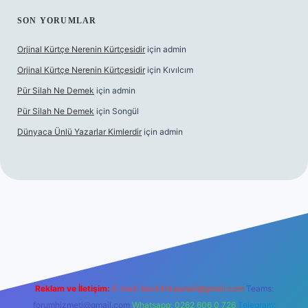
SON YORUMLAR
Orjinal Kürtçe Nerenin Kürtçesidir
için
admin
Orjinal Kürtçe Nerenin Kürtçesidir
için
Kıvılcım
Pür Silah Ne Demek
için
admin
Pür Silah Ne Demek
için
Songül
Dünyaca Ünlü Yazarlar Kimlerdir
için
admin
r güvenilir mi
elexbetgiris.org
Reklam ve İletişim:
E-mail:
backlinkpaneli@gmail.com
Teams:
forumhizmeti@gmail.com
Whatsapp: 0262 606 0 726
Telegram: