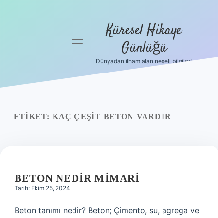
Küresel Hikaye
menüyü
Günlüğü
aç
Dünyadan ilham alan neşeli bilgiler!
Anasayfa
Gizlilik
Politikası
ETIKET:
KAÇ ÇEŞIT BETON VARDIR
Yasal Uyarı
Hakkımızda
BETON NEDIR MIMARI
Tarih: Ekim 25, 2024
Beton tanımı nedir? Beton; Çimento, su, agrega ve