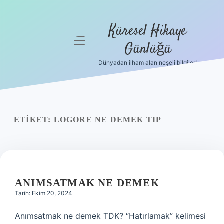
Küresel Hikaye
menüyü
Günlüğü
aç
Dünyadan ilham alan neşeli bilgiler!
Anasayfa
Gizlilik
Politikası
ETIKET:
LOGORE NE DEMEK TIP
Yasal Uyarı
Hakkımızda
ANIMSATMAK NE DEMEK
Tarih: Ekim 20, 2024
Anımsatmak ne demek TDK? “Hatırlamak” kelimesi