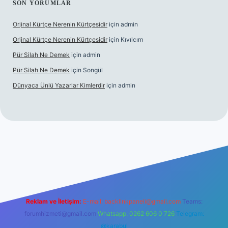
SON YORUMLAR
Orjinal Kürtçe Nerenin Kürtçesidir
için
admin
Orjinal Kürtçe Nerenin Kürtçesidir
için
Kıvılcım
Pür Silah Ne Demek
için
admin
Pür Silah Ne Demek
için
Songül
Dünyaca Ünlü Yazarlar Kimlerdir
için
admin
er güvenilir mi
elexbetgiris.org
Reklam ve İletişim:
E-mail:
backlinkpaneli@gmail.com
Teams:
forumhizmeti@gmail.com
Whatsapp: 0262 606 0 726
Telegram:
@karabul