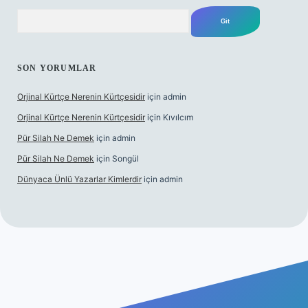
Arama
SON YORUMLAR
Orjinal Kürtçe Nerenin Kürtçesidir
için
admin
Orjinal Kürtçe Nerenin Kürtçesidir
için
Kıvılcım
Pür Silah Ne Demek
için
admin
Pür Silah Ne Demek
için
Songül
Dünyaca Ünlü Yazarlar Kimlerdir
için
admin
 mi
elexbetgiris.org