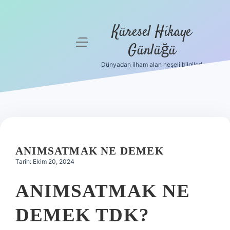
Küresel Hikaye
menüyü
Günlüğü
aç
Dünyadan ilham alan neşeli bilgiler!
Anasayfa
Gizlilik
Politikası
Yasal Uyarı
ANIMSATMAK NE DEMEK
Hakkımızda
Tarih: Ekim 20, 2024
ANIMSATMAK NE
DEMEK TDK?