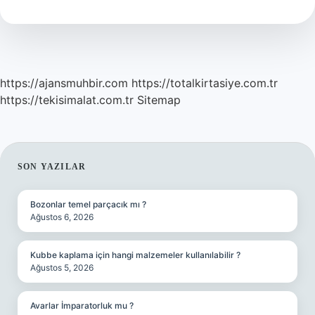
Katyon
Mu
https://ajansmuhbir.com
https://totalkirtasiye.com.tr
https://tekisimalat.com.tr
Sitemap
SIDEBAR
SON YAZILAR
Bozonlar temel parçacık mı ?
Ağustos 6, 2026
Kubbe kaplama için hangi malzemeler kullanılabilir ?
Ağustos 5, 2026
Avarlar İmparatorluk mu ?