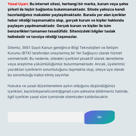
Yasal Uyarı:
Bu internet sitesi, herhangi bir marka, kurum veya şahıs
şirketi ile hiçbir bağlantısı bulunmamaktadır. Sitede yalnızca kendi
hazırladığımız makaleler paylaşılmaktadır. Burada yer alan içerikler
haber niteliği taşımamakta olup, gerçek kurum ve kişiler hakkında
paylaşım yapılmamaktadır. Gerçek kurum ve kişiler ile isim
benzerlikleri tamamen tesadüfidir. Sitemizdeki bilgiler taslak
halindedir ve tavsiye niteliği taşımazlar.
Sitemiz, 5651 Sayılı Kanun gereğince Bilgi Teknolojileri ve İletişim
Kurumu (BTK) tarafından onaylanmış bir Yer Sağlayıcı olarak hizmet
vermektedir. Bu nedenle, sitedeki içerikleri proaktif olarak denetleme
veya araştırma yükümlülüğümüz bulunmamaktadır. Ancak, üyelerimiz
yazdıkları içeriklerin sorumluluğunu taşımakta olup, siteye üye olarak
bu sorumluluğu kabul etmiş sayılırlar.
Hukuka ve yasal düzenlemelere aykırı olduğunu düşündüğünüz
içerikleri,
backlinkpanelicomtr@gmail.com
adresine bildirmeniz halinde,
ilgili içerikler yasal süre içerisinde sitemizden kaldırılacaktır.
Arama