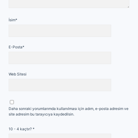
İsim*
E-Posta*
Web Sitesi
Daha sonraki yorumlarımda kullanılması için adım, e-posta adresim ve
site adresim bu tarayıcıya kaydedilsin.
10 - 4 kaçtır?
*