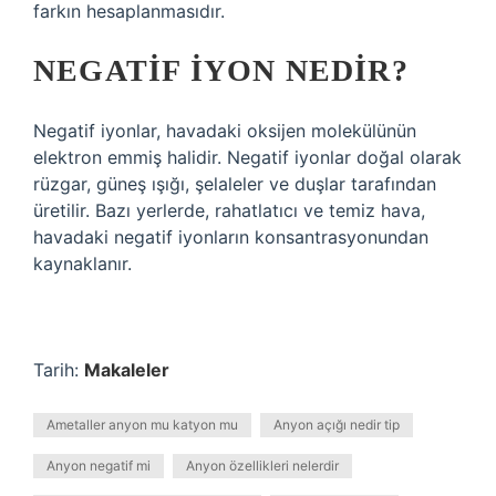
farkın hesaplanmasıdır.
NEGATIF IYON NEDIR?
Negatif iyonlar, havadaki oksijen molekülünün
elektron emmiş halidir. Negatif iyonlar doğal olarak
rüzgar, güneş ışığı, şelaleler ve duşlar tarafından
üretilir. Bazı yerlerde, rahatlatıcı ve temiz hava,
havadaki negatif iyonların konsantrasyonundan
kaynaklanır.
Tarih:
Makaleler
Ametaller anyon mu katyon mu
Anyon açığı nedir tip
Anyon negatif mi
Anyon özellikleri nelerdir