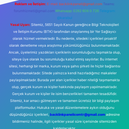
Reklam ve İletişim:
E-mail:
backlinkpaneli@gmail.com
Teams:
forumhizmeti@gmail.com
Whatsapp: 0262 606 0 726
Telegram:
@karabul
Yasal Uyarı:
Sitemiz, 5651 Sayılı Kanun gereğince Bilgi Teknolojileri
ve İletişim Kurumu (BTK) tarafından onaylanmış bir Yer Sağlayıcı
olarak hizmet vermektedir. Bu nedenle, sitedeki içerikleri proaktif
olarak denetleme veya araştırma yükümlülüğümüz bulunmamaktadır.
Ancak, üyelerimiz yazdıkları içeriklerin sorumluluğunu taşımakta olup,
siteye üye olarak bu sorumluluğu kabul etmiş sayılırlar. Bu internet
sitesi, herhangi bir marka, kurum veya şahıs şirketi ile hiçbir bağlantısı
bulunmamaktadır. Sitede yalnızca kendi hazırladığımız makaleler
paylaşılmaktadır. Burada yer alan içerikler haber niteliği taşımamakta
olup, gerçek kurum ve kişiler hakkında paylaşım yapılmamaktadır.
Gerçek kurum ve kişiler ile isim benzerlikleri tamamen tesadüfidir.
Sitemiz, kar amacı gütmeyen ve tamamen ücretsiz bir bilgi paylaşım
platformudur. Hukuka ve yasal düzenlemelere aykırı olduğunu
düşündüğünüz içerikleri,
backlinkpanelicomtr@gmail.com
adresine
bildirmeniz halinde, ilgili içerikler yasal süre içerisinde sitemizden
kaldırılacaktır.