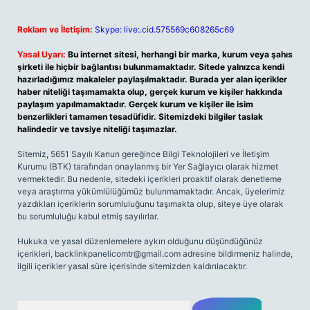
Reklam ve İletişim:
Skype: live:.cid.575569c608265c69
Yasal Uyarı:
Bu internet sitesi, herhangi bir marka, kurum veya şahıs
şirketi ile hiçbir bağlantısı bulunmamaktadır. Sitede yalnızca kendi
hazırladığımız makaleler paylaşılmaktadır. Burada yer alan içerikler
haber niteliği taşımamakta olup, gerçek kurum ve kişiler hakkında
paylaşım yapılmamaktadır. Gerçek kurum ve kişiler ile isim
benzerlikleri tamamen tesadüfidir. Sitemizdeki bilgiler taslak
halindedir ve tavsiye niteliği taşımazlar.
Sitemiz, 5651 Sayılı Kanun gereğince Bilgi Teknolojileri ve İletişim
Kurumu (BTK) tarafından onaylanmış bir Yer Sağlayıcı olarak hizmet
vermektedir. Bu nedenle, sitedeki içerikleri proaktif olarak denetleme
veya araştırma yükümlülüğümüz bulunmamaktadır. Ancak, üyelerimiz
yazdıkları içeriklerin sorumluluğunu taşımakta olup, siteye üye olarak
bu sorumluluğu kabul etmiş sayılırlar.
Hukuka ve yasal düzenlemelere aykırı olduğunu düşündüğünüz
içerikleri,
backlinkpanelicomtr@gmail.com
adresine bildirmeniz halinde,
ilgili içerikler yasal süre içerisinde sitemizden kaldırılacaktır.
Arama