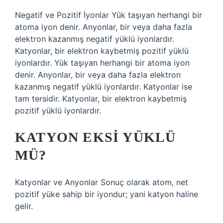
Negatif ve Pozitif İyonlar Yük taşıyan herhangi bir
atoma iyon denir. Anyonlar, bir veya daha fazla
elektron kazanmış negatif yüklü iyonlardır.
Katyonlar, bir elektron kaybetmiş pozitif yüklü
iyonlardır. Yük taşıyan herhangi bir atoma iyon
denir. Anyonlar, bir veya daha fazla elektron
kazanmış negatif yüklü iyonlardır. Katyonlar ise
tam tersidir. Katyonlar, bir elektron kaybetmiş
pozitif yüklü iyonlardır.
KATYON EKSI YÜKLÜ
MÜ?
Katyonlar ve Anyonlar Sonuç olarak atom, net
pozitif yüke sahip bir iyondur; yani katyon haline
gelir.