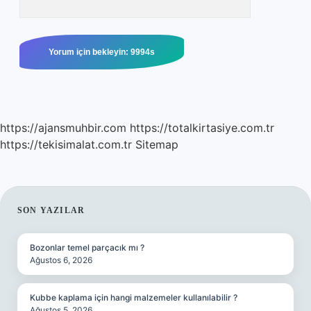
https://ajansmuhbir.com
https://totalkirtasiye.com.tr
https://tekisimalat.com.tr
Sitemap
SIDEBAR
SON YAZILAR
Bozonlar temel parçacık mı ?
Ağustos 6, 2026
Kubbe kaplama için hangi malzemeler kullanılabilir ?
Ağustos 5, 2026