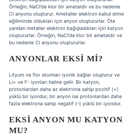
Örneğin, NaCl’de klor bir ametaldir ve bu nedenle
Cl anyonu oluşturur. Ametaller elektron kabul etme
eğiliminde oldukları için anyon oluştururlar. Öte
yandan metaller elektron bağışladıkları için katyon
oluştururlar. Örneğin, NaCl’de klor bir ametaldir ve
bu nedenle Cl anyonu oluştururlar.
ANYONLAR EKSI MI?
Lityum ve flor atomları iyonik bağlar oluşturur ve
Li+ ve F- iyonları haline gelir. Bir katyon,
protonlardan daha az elektrona sahip pozitif (+)
yüklü bir iyondur, bir anyon ise protonlardan daha
fazla elektrona sahip negatif (–) yüklü bir iyondur.
EKSI ANYON MU KATYON
MU?