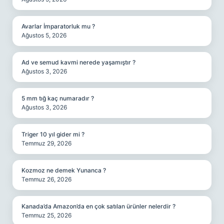
Avarlar İmparatorluk mu ?
Ağustos 5, 2026
Ad ve semud kavmi nerede yaşamıştır ?
Ağustos 3, 2026
5 mm tığ kaç numaradır ?
Ağustos 3, 2026
Triger 10 yıl gider mi ?
Temmuz 29, 2026
Kozmoz ne demek Yunanca ?
Temmuz 26, 2026
Kanada’da Amazon’da en çok satılan ürünler nelerdir ?
Temmuz 25, 2026