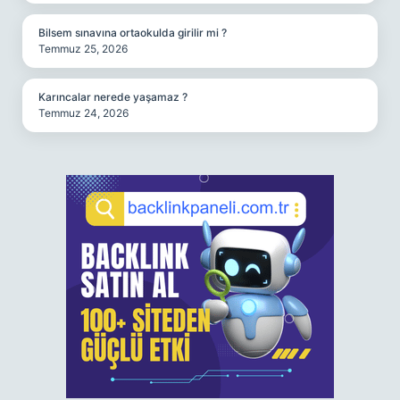
Bilsem sınavına ortaokulda girilir mi ?
Temmuz 25, 2026
Karıncalar nerede yaşamaz ?
Temmuz 24, 2026