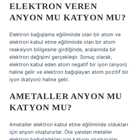
ELEKTRON VEREN
ANYON MU KATYON MU?
Elektron bağışlama eğiliminde olan bir atom ve
elektron kabul etme eğiliminde olan bir atom
reaksiyon bölgesine girdiğinde, aralarında bir
elektron değişimi gerçekleşir. Sonuç olarak,
elektron kabul eden atom negatif bir iyon (anyon)
haline gelir ve elektron bağışlayan atom pozitif bir
iyon (katyon) haline gelir.
AMETALLER ANYON MU
KATYON MU?
Ametaller elektron kabul etme eğiliminde oldukları
için anyon oluştururlar. Öte yandan metaller
elektron bağışladıkları için katyon oluştururlar.