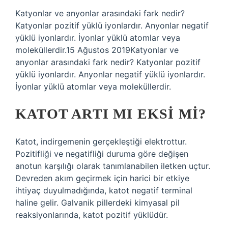
Katyonlar ve anyonlar arasındaki fark nedir?
Katyonlar pozitif yüklü iyonlardır. Anyonlar negatif
yüklü iyonlardır. İyonlar yüklü atomlar veya
moleküllerdir.15 Ağustos 2019Katyonlar ve
anyonlar arasındaki fark nedir? Katyonlar pozitif
yüklü iyonlardır. Anyonlar negatif yüklü iyonlardır.
İyonlar yüklü atomlar veya moleküllerdir.
KATOT ARTI MI EKSI MI?
Katot, indirgemenin gerçekleştiği elektrottur.
Pozitifliği ve negatifliği duruma göre değişen
anotun karşılığı olarak tanımlanabilen iletken uçtur.
Devreden akım geçirmek için harici bir etkiye
ihtiyaç duyulmadığında, katot negatif terminal
haline gelir. Galvanik pillerdeki kimyasal pil
reaksiyonlarında, katot pozitif yüklüdür.