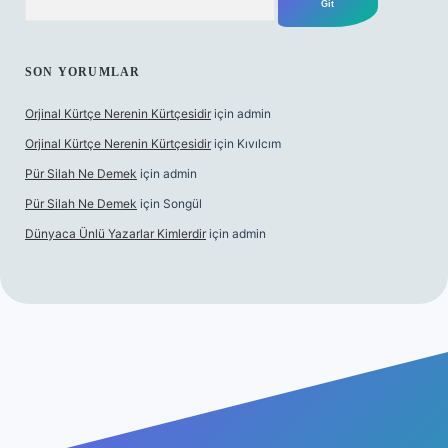
SON YORUMLAR
Orjinal Kürtçe Nerenin Kürtçesidir
için
admin
Orjinal Kürtçe Nerenin Kürtçesidir
için
Kıvılcım
Pür Silah Ne Demek
için
admin
Pür Silah Ne Demek
için
Songül
Dünyaca Ünlü Yazarlar Kimlerdir
için
admin
lexbetgiris.org