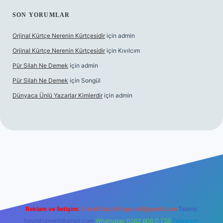
SON YORUMLAR
Orjinal Kürtçe Nerenin Kürtçesidir
için
admin
Orjinal Kürtçe Nerenin Kürtçesidir
için
Kıvılcım
Pür Silah Ne Demek
için
admin
Pür Silah Ne Demek
için
Songül
Dünyaca Ünlü Yazarlar Kimlerdir
için
admin
er güvenilir mi
elexbetgiris.org
Reklam ve İletişim:
E-mail:
backlinkpaneli@gmail.com
Teams:
forumhizmeti@gmail.com
Whatsapp: 0262 606 0 726
Telegram: