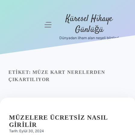
Küresel Hikaye
menüyü
Günlüğü
aç
Dünyadan ilham alan neşeli bilgiler!
Anasayfa
Gizlilik
Politikası
ETIKET:
MÜZE KART NERELERDEN
Yasal Uyarı
ÇIKARTILIYOR
Hakkımızda
MÜZELERE ÜCRETSIZ NASIL
GIRILIR
Tarih: Eylül 30, 2024