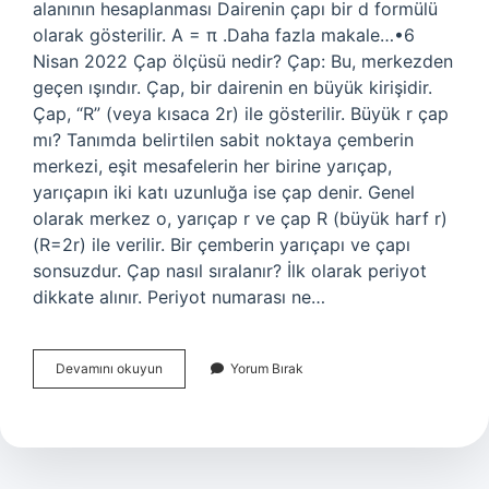
alanının hesaplanması Dairenin çapı bir d formülü
olarak gösterilir. A = π .Daha fazla makale…•6
Nisan 2022 Çap ölçüsü nedir? Çap: Bu, merkezden
geçen ışındır. Çap, bir dairenin en büyük kirişidir.
Çap, “R” (veya kısaca 2r) ile gösterilir. Büyük r çap
mı? Tanımda belirtilen sabit noktaya çemberin
merkezi, eşit mesafelerin her birine yarıçap,
yarıçapın iki katı uzunluğa ise çap denir. Genel
olarak merkez o, yarıçap r ve çap R (büyük harf r)
(R=2r) ile verilir. Bir çemberin yarıçapı ve çapı
sonsuzdur. Çap nasıl sıralanır? İlk olarak periyot
dikkate alınır. Periyot numarası ne…
Çap
Devamını okuyun
Yorum Bırak
Neye
Eşittir