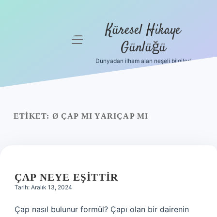
Küresel Hikaye
menüyü
Günlüğü
aç
Dünyadan ilham alan neşeli bilgiler!
Anasayfa
Gizlilik
Politikası
ETIKET:
Ø ÇAP MI YARIÇAP MI
Yasal Uyarı
Hakkımızda
ÇAP NEYE EŞITTIR
Tarih: Aralık 13, 2024
Çap nasıl bulunur formül? Çapı olan bir dairenin