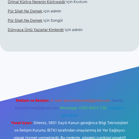
Orjinal Kürtçe Nerenin Kürtçesidir
için
Kıvılcım
Pür Silah Ne Demek
için
admin
Pür Silah Ne Demek
için
Songül
Dünyaca Ünlü Yazarlar Kimlerdir
için
admin
r güvenilir mi
elexbetgiris.org
Reklam ve İletişim:
E-mail:
backlinkpaneli@gmail.com
Teams:
forumhizmeti@gmail.com
Whatsapp: 0262 606 0 726
Telegram:
@karabul
Yasal Uyarı:
Sitemiz, 5651 Sayılı Kanun gereğince Bilgi Teknolojileri
ve İletişim Kurumu (BTK) tarafından onaylanmış bir Yer Sağlayıcı
olarak hizmet vermektedir. Bu nedenle, sitedeki içerikleri proaktif