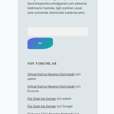
backlinkpanelicomtr@gmail.com
adresine
bildirmeniz halinde, ilgili içerikler yasal
süre içerisinde sitemizden kaldırılacaktır.
Arama
SON YORUMLAR
Orjinal Kürtçe Nerenin Kürtçesidir
için
admin
Orjinal Kürtçe Nerenin Kürtçesidir
için
Kıvılcım
Pür Silah Ne Demek
için
admin
Pür Silah Ne Demek
için
Songül
Dünyaca Ünlü Yazarlar Kimlerdir
için