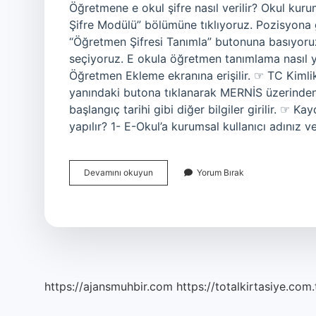
Öğretmene e okul şifre nasıl verilir? Okul kur
Şifre Modülü” bölümüne tıklıyoruz. Pozisyona
“Öğretmen Şifresi Tanımla” butonuna basıyoru
seçiyoruz. E okula öğretmen tanımlama nasıl ya
Öğretmen Ekleme ekranına erişilir. ☞ TC Kimlik
yanındaki butona tıklanarak MERNİS üzerinden 
başlangıç ​​tarihi gibi diğer bilgiler girilir. ☞ 
yapılır? 1- E-Okul’a kurumsal kullanıcı adınız 
Öğretmene
Devamını okuyun
Yorum Bırak
E-
Okul
Şifresi
Nereden
Verilir
https://ajansmuhbir.com
https://totalkirtasiye.com.