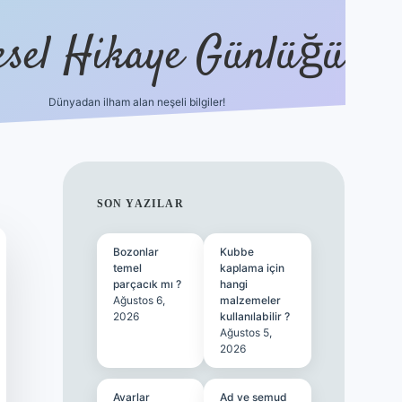
esel Hikaye Günlüğü
Dünyadan ilham alan neşeli bilgiler!
hiltonbet yeni giriş
betexper güvenili
SIDEBAR
SON YAZILAR
Bozonlar
Kubbe
temel
kaplama için
parçacık mı ?
hangi
Ağustos 6,
malzemeler
2026
kullanılabilir ?
Ağustos 5,
2026
Avarlar
Ad ve semud