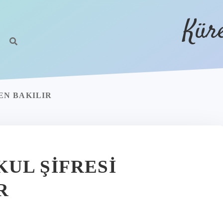
Kür
N BAKILIR
UL ŞIFRESI
R