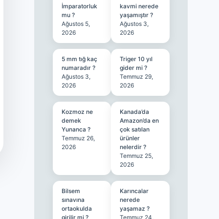
İmparatorluk
kavmi nerede
mu ?
yaşamıştır ?
Ağustos 5,
Ağustos 3,
2026
2026
5 mm tığ kaç
Triger 10 yıl
numaradır ?
gider mi ?
Ağustos 3,
Temmuz 29,
2026
2026
Kozmoz ne
Kanada’da
demek
Amazon’da en
Yunanca ?
çok satılan
Temmuz 26,
ürünler
2026
nelerdir ?
Temmuz 25,
2026
Bilsem
Karıncalar
sınavına
nerede
ortaokulda
yaşamaz ?
girilir mi ?
Temmuz 24,