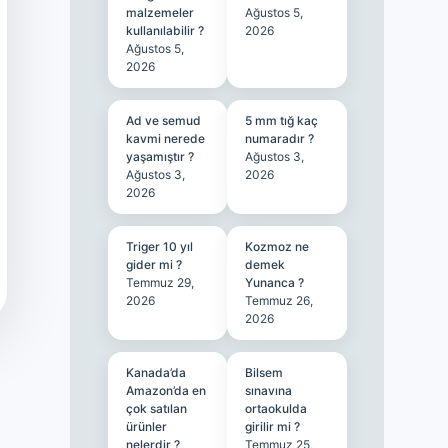
malzemeler
Ağustos 5,
kullanılabilir ?
2026
Ağustos 5,
2026
Ad ve semud
5 mm tığ kaç
kavmi nerede
numaradır ?
yaşamıştır ?
Ağustos 3,
Ağustos 3,
2026
2026
Triger 10 yıl
Kozmoz ne
gider mi ?
demek
Temmuz 29,
Yunanca ?
2026
Temmuz 26,
2026
Kanada’da
Bilsem
Amazon’da en
sınavına
çok satılan
ortaokulda
ürünler
girilir mi ?
nelerdir ?
Temmuz 25,