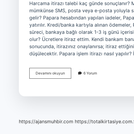
Harcama itirazı talebi kaç günde sonuçlanır? 
mümkünse SMS, posta veya e-posta yoluyla size
gelir? Papara hesabından yapılan iadeler, Papar
yatırılır. Kredi/banka kartıyla alınan ödemeler, 
süreci, bankaya bağlı olarak 1-3 iş günü içeri
olur? Ücretlere itiraz ettim. Kendi bankam ban
sonucunda, itirazınız onaylanırsa; itiraz ettiği
düşülecektir. Papara işlem itirazı nasıl yapılır
Papara
Devamını okuyun
6 Yorum
Harcama
Itirazı
Kaç
Günde
Sonuçlanır
https://ajansmuhbir.com
https://totalkirtasiye.com.