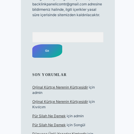
backlinkpanelicomtr@gmail.com
adresine
bildirmeniz halinde, ilgili içerikler yasal
süre içerisinde sitemizden kaldırılacaktır.
Arama
SON YORUMLAR
Orjinal Kürtçe Nerenin Kürtçesidir
için
admin
Orjinal Kürtçe Nerenin Kürtçesidir
için
Kıvılcım
Pür Silah Ne Demek
için
admin
Pür Silah Ne Demek
için
Songül
Dünyaca Ünlü Yazarlar Kimlerdir
için