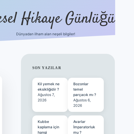
esel Hikaye Günlüğü
Dünyadan ilham alan neşeli bilgiler!
hiltonbet yeni giriş
betexper güvenili
SIDEBAR
SON YAZILAR
Kil yemek ne
Bozonlar
eksikliğidir ?
temel
Ağustos 7,
parçacık mı ?
2026
Ağustos 6,
2026
Kubbe
Avarlar
kaplama için
İmparatorluk
hangi
mu ?