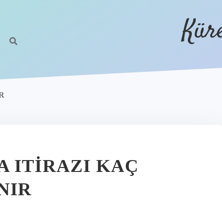
Kür
R
 ITIRAZI KAÇ
NIR