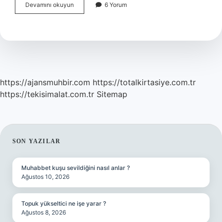
Papara
Devamını okuyun
6 Yorum
Harcama
Itirazı
Kaç
Günde
Sonuçlanır
https://ajansmuhbir.com
https://totalkirtasiye.com.tr
https://tekisimalat.com.tr
Sitemap
SIDEBAR
SON YAZILAR
Muhabbet kuşu sevildiğini nasıl anlar ?
Ağustos 10, 2026
Topuk yükseltici ne işe yarar ?
Ağustos 8, 2026