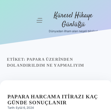
Küresel Hikaye
menüyü
Günlüğü
aç
Dünyadan ilham alan neşeli bilgiler!
Anasayfa
Gizlilik
Politikası
ETIKET:
PAPARA ÜZERINDEN
Yasal Uyarı
DOLANDIRILDIM NE YAPMALIYIM
Hakkımızda
PAPARA HARCAMA ITIRAZI KAÇ
GÜNDE SONUÇLANIR
Tarih: Eylül 6, 2024