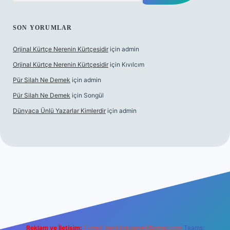
SON YORUMLAR
Orjinal Kürtçe Nerenin Kürtçesidir
için
admin
Orjinal Kürtçe Nerenin Kürtçesidir
için
Kıvılcım
Pür Silah Ne Demek
için
admin
Pür Silah Ne Demek
için
Songül
Dünyaca Ünlü Yazarlar Kimlerdir
için
admin
güvenilir mi
elexbetgiris.org
Reklam ve İletişim:
E-mail:
backlinkpaneli@gmail.com
Teams: