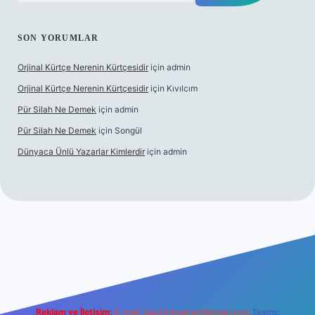
SON YORUMLAR
Orjinal Kürtçe Nerenin Kürtçesidir
için
admin
Orjinal Kürtçe Nerenin Kürtçesidir
için
Kıvılcım
Pür Silah Ne Demek
için
admin
Pür Silah Ne Demek
için
Songül
Dünyaca Ünlü Yazarlar Kimlerdir
için
admin
güvenilir mi
elexbetgiris.org
Reklam ve İletişim:
E-mail:
backlinkpaneli@gmail.com
Teams: