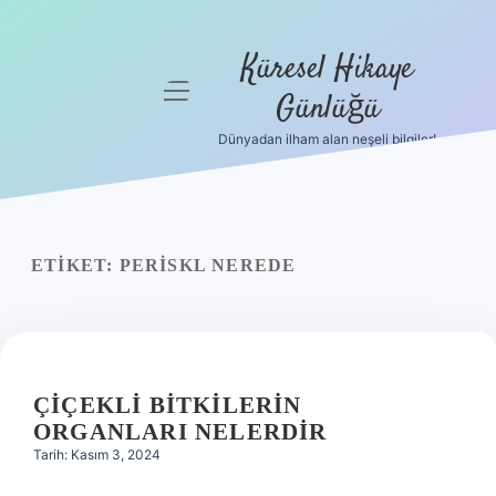
Küresel Hikaye
menüyü
Günlüğü
aç
Dünyadan ilham alan neşeli bilgiler!
Anasayfa
Gizlilik
Politikası
ETIKET:
PERISKL NEREDE
Yasal Uyarı
Hakkımızda
ÇIÇEKLI BITKILERIN
ORGANLARI NELERDIR
Tarih: Kasım 3, 2024