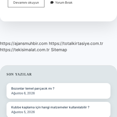
Çiçekli
Devamını okuyun
Yorum Bırak
Bitkilerin
Organları
Nelerdir
https://ajansmuhbir.com
https://totalkirtasiye.com.tr
https://tekisimalat.com.tr
Sitemap
SIDEBAR
SON YAZILAR
Bozonlar temel parçacık mı ?
Ağustos 6, 2026
Kubbe kaplama için hangi malzemeler kullanılabilir ?
Ağustos 5, 2026