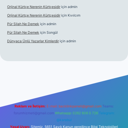
Orjinal Kürtçe Nerenin Kürtçesidir
için
admin
Orjinal Kürtçe Nerenin Kürtçesidir
için
Kıvılcım
Pür Silah Ne Demek
için
admin
Pür Silah Ne Demek
için
Songül
Dünyaca Ünlü Yazarlar Kimlerdir
için
admin
er güvenilir mi
elexbetgiris.org
Reklam ve İletişim:
E-mail:
backlinkpaneli@gmail.com
Teams:
forumhizmeti@gmail.com
Whatsapp: 0262 606 0 726
Telegram:
@karabul
Yasal Uyarı:
Sitemiz, 5651 Sayılı Kanun gereğince Bilgi Teknolojileri