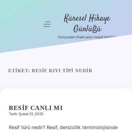
Küresel Hikaye
menüyü
Günlüğü
aç
Dünyadan ilham alan neşeli bilgiler!
Anasayfa
Gizlilik
Politikası
ETIKET:
RESIF KIYI TIPI NEDIR
Yasal Uyarı
Hakkımızda
RESIF CANLI MI
Tarih: Şubat 21, 2025
Resif türü nedir? Resif, denizcilik terminolojisinde