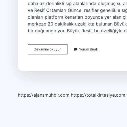
daha az derinlikli sığ alanlarında oluşmuş su al
ve Resif Ortamları Güncel resifler genellikle sı
olanları platform kenarları boyunca yer alan çi
merkeze 20 dakikalık uzaklıkta bulunan Büyük R
bir dağı andırıyor. Büyük Resif, bu özelliğiyle 
Resif
Devamını okuyun
Yorum Bırak
Canlı
Mı
https://ajansmuhbir.com
https://totalkirtasiye.com.