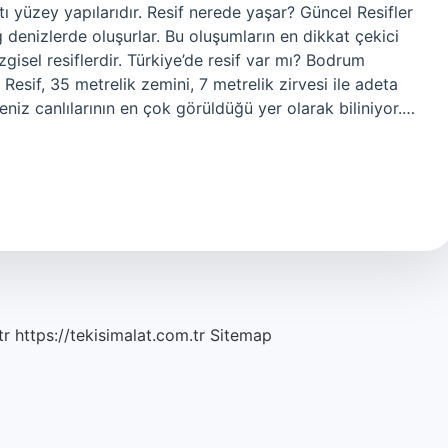
tı yüzey yapılarıdır. Resif nerede yaşar? Güncel Resifler
ğ denizlerde oluşurlar. Bu oluşumların en dikkat çekici
zgisel resiflerdir. Türkiye’de resif var mı? Bodrum
esif, 35 metrelik zemini, 7 metrelik zirvesi ile adeta
deniz canlılarının en çok görüldüğü yer olarak biliniyor.…
tr
https://tekisimalat.com.tr
Sitemap