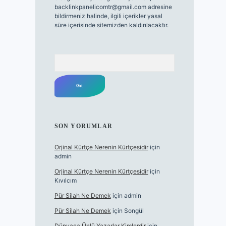
backlinkpanelicomtr@gmail.com
adresine
bildirmeniz halinde, ilgili içerikler yasal
süre içerisinde sitemizden kaldırılacaktır.
Arama
SON YORUMLAR
Orjinal Kürtçe Nerenin Kürtçesidir
için
admin
Orjinal Kürtçe Nerenin Kürtçesidir
için
Kıvılcım
Pür Silah Ne Demek
için
admin
Pür Silah Ne Demek
için
Songül
Dünyaca Ünlü Yazarlar Kimlerdir
için