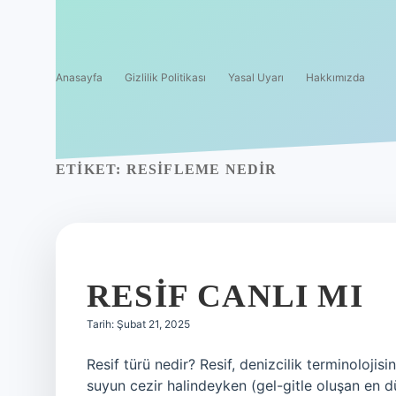
Anasayfa
Gizlilik Politikası
Yasal Uyarı
Hakkımızda
ETIKET:
RESIFLEME NEDIR
RESIF CANLI MI
Tarih: Şubat 21, 2025
Resif türü nedir? Resif, denizcilik terminolojisi
suyun cezir halindeyken (gel-gitle oluşan en dü