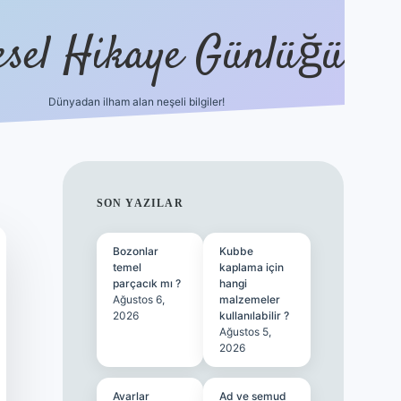
esel Hikaye Günlüğü
Dünyadan ilham alan neşeli bilgiler!
hiltonbet yeni giriş
betexper güvenili
SIDEBAR
SON YAZILAR
Bozonlar
Kubbe
temel
kaplama için
parçacık mı ?
hangi
Ağustos 6,
malzemeler
2026
kullanılabilir ?
Ağustos 5,
2026
Avarlar
Ad ve semud