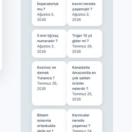
İmparatorluk
kavmi nerede
mu ?
yaşamıştır ?
Ağustos 5,
Ağustos 3,
2026
2026
5 mm tığ kaç
Triger 10 yıl
numaradır ?
gider mi ?
Ağustos 3,
Temmuz 29,
2026
2026
Kozmoz ne
Kanada’da
demek
Amazon’da en
Yunanca ?
çok satılan
Temmuz 26,
ürünler
2026
nelerdir ?
Temmuz 25,
2026
Bilsem
Karıncalar
sınavına
nerede
ortaokulda
yaşamaz ?
girilir mi ?
Temmuz 24,