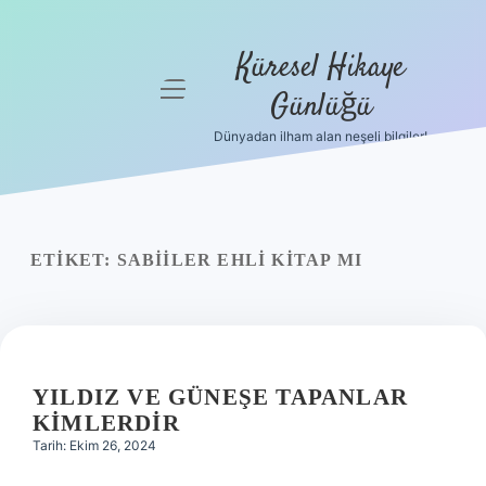
Küresel Hikaye
menüyü
Günlüğü
aç
Dünyadan ilham alan neşeli bilgiler!
Anasayfa
Gizlilik
Politikası
ETIKET:
SABIILER EHLI KITAP MI
Yasal Uyarı
Hakkımızda
YILDIZ VE GÜNEŞE TAPANLAR
KIMLERDIR
Tarih: Ekim 26, 2024