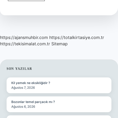
Ve
Güneşe
Tapanlar
Kimlerdir
https://ajansmuhbir.com
https://totalkirtasiye.com.tr
https://tekisimalat.com.tr
Sitemap
SIDEBAR
SON YAZILAR
Kil yemek ne eksikliğidir ?
Ağustos 7, 2026
Bozonlar temel parçacık mı ?
Ağustos 6, 2026