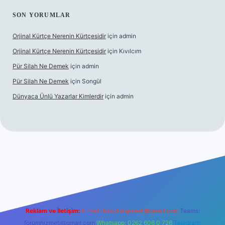
SON YORUMLAR
Orjinal Kürtçe Nerenin Kürtçesidir
için
admin
Orjinal Kürtçe Nerenin Kürtçesidir
için
Kıvılcım
Pür Silah Ne Demek
için
admin
Pür Silah Ne Demek
için
Songül
Dünyaca Ünlü Yazarlar Kimlerdir
için
admin
r güvenilir mi
elexbetgiris.org
Reklam ve İletişim:
E-mail:
backlinkpaneli@gmail.com
Teams:
forumhizmeti@gmail.com
Whatsapp: 0262 606 0 726
Telegram: