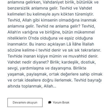
anlamına gelirken, Vahdaniyet birlik, bütünlük ve
benzersizlik anlamına gelir. Tevhid ve Vahdet
kelimeleri bu kelimeyle aynı kökten türemiştir.
Tevhid, Allah gibi kimsenin olmadığına inanmak
anlamına gelir. Tevhid ne anlama gelir? Tevhid,
Allah’ın varlığına ve birliğine, bütün mükemmel
niteliklerin O’nda olduğuna ve eşsiz olduğuna
inanmaktır. Bu inancı açıklayan Lâ İlâhe İllallah
sözüne kelime-i tevhid denir ve sık sık tekrarlanır.
Tevhide inanan kişiye mümin ve muvahhid denir.
Vahdet nedir diyanet? Birlik; kardeşlik, dostluk,
sevgi, yardımlaşma ve dayanışma. Birlikte
yaşamak, paylaşmak, ortak değerlere sahip olmak
ve ortak ideallere doğru ilerlemek. Tevhid bayrağı
altında toplanmak, Allah…
Tevhid
Devamını okuyun
Yorum Bırak
Ve
Vahdet