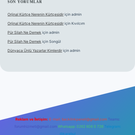
SON YORUMLAR
Orjinal Kürtçe Nerenin Kürtçesidir
için
admin
Orjinal Kürtçe Nerenin Kürtçesidir
için
Kıvılcım
Pür Silah Ne Demek
için
admin
Pür Silah Ne Demek
için
Songül
Dünyaca Ünlü Yazarlar Kimlerdir
için
admin
r güvenilir mi
elexbetgiris.org
Reklam ve İletişim:
E-mail:
backlinkpaneli@gmail.com
Teams:
forumhizmeti@gmail.com
Whatsapp: 0262 606 0 726
Telegram:
@karabul