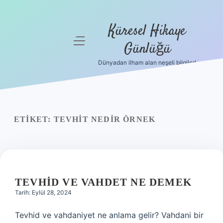
Küresel Hikaye
menüyü
Günlüğü
aç
Dünyadan ilham alan neşeli bilgiler!
Anasayfa
Gizlilik
Politikası
ETIKET:
TEVHIT NEDIR ÖRNEK
Yasal Uyarı
Hakkımızda
TEVHID VE VAHDET NE DEMEK
Tarih: Eylül 28, 2024
Tevhid ve vahdaniyet ne anlama gelir? Vahdani bir