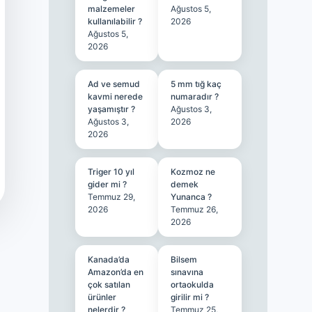
malzemeler
Ağustos 5,
kullanılabilir ?
2026
Ağustos 5,
2026
Ad ve semud
5 mm tığ kaç
kavmi nerede
numaradır ?
yaşamıştır ?
Ağustos 3,
Ağustos 3,
2026
2026
Triger 10 yıl
Kozmoz ne
gider mi ?
demek
Temmuz 29,
Yunanca ?
2026
Temmuz 26,
2026
Kanada’da
Bilsem
Amazon’da en
sınavına
çok satılan
ortaokulda
ürünler
girilir mi ?
nelerdir ?
Temmuz 25,