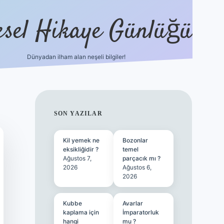
esel Hikaye Günlüğü
Dünyadan ilham alan neşeli bilgiler!
hiltonbet yeni giriş
betexper güvenili
SIDEBAR
SON YAZILAR
Kil yemek ne
Bozonlar
eksikliğidir ?
temel
Ağustos 7,
parçacık mı ?
2026
Ağustos 6,
2026
Kubbe
Avarlar
kaplama için
İmparatorluk
hangi
mu ?