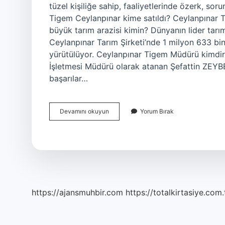
tüzel kişiliğe sahip, faaliyetlerinde özerk, sor
Tigem Ceylanpınar kime satıldı? Ceylanpınar Ti
büyük tarım arazisi kimin? Dünyanın lider tarım 
Ceylanpınar Tarım Şirketi’nde 1 milyon 633 bin 
yürütülüyor. Ceylanpınar Tigem Müdürü kimd
İşletmesi Müdürü olarak atanan Şefattin ZEYBE
başarılar…
Ti̇Gem
Devamını okuyun
Yorum Bırak
Ceylanpınar
Kim
Işletiyor
https://ajansmuhbir.com
https://totalkirtasiye.com.