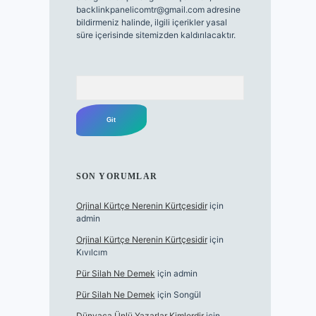
backlinkpanelicomtr@gmail.com
adresine
bildirmeniz halinde, ilgili içerikler yasal
süre içerisinde sitemizden kaldırılacaktır.
Arama
SON YORUMLAR
Orjinal Kürtçe Nerenin Kürtçesidir
için
admin
Orjinal Kürtçe Nerenin Kürtçesidir
için
Kıvılcım
Pür Silah Ne Demek
için
admin
Pür Silah Ne Demek
için
Songül
Dünyaca Ünlü Yazarlar Kimlerdir
için