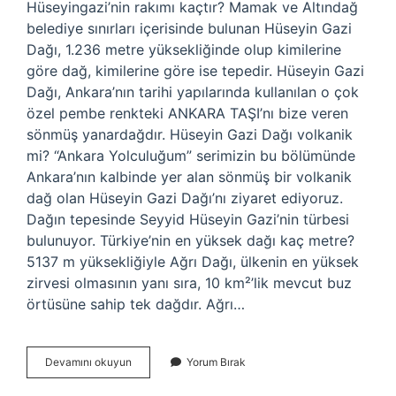
Hüseyingazi’nin rakımı kaçtır? Mamak ve Altındağ
belediye sınırları içerisinde bulunan Hüseyin Gazi
Dağı, 1.236 metre yüksekliğinde olup kimilerine
göre dağ, kimilerine göre ise tepedir. Hüseyin Gazi
Dağı, Ankara’nın tarihi yapılarında kullanılan o çok
özel pembe renkteki ANKARA TAŞI’nı bize veren
sönmüş yanardağdır. Hüseyin Gazi Dağı volkanik
mi? “Ankara Yolculuğum” serimizin bu bölümünde
Ankara’nın kalbinde yer alan sönmüş bir volkanik
dağ olan Hüseyin Gazi Dağı’nı ziyaret ediyoruz.
Dağın tepesinde Seyyid Hüseyin Gazi’nin türbesi
bulunuyor. Türkiye’nin en yüksek dağı kaç metre?
5137 m yüksekliğiyle Ağrı Dağı, ülkenin en yüksek
zirvesi olmasının yanı sıra, 10 km²’lik mevcut buz
örtüsüne sahip tek dağdır. Ağrı…
Hüseyin
Devamını okuyun
Yorum Bırak
Gazi
Dağı