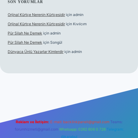
SON YORUMLAR
Orjinal Kürtçe Nerenin Kürtçesidir
için
admin
Orjinal Kürtçe Nerenin Kürtçesidir
için
Kıvılcım
Pür Silah Ne Demek
için
admin
Pür Silah Ne Demek
için
Songül
Dünyaca Ünlü Yazarlar Kimlerdir
için
admin
r güvenilir mi
elexbetgiris.org
Reklam ve İletişim:
E-mail:
backlinkpaneli@gmail.com
Teams:
forumhizmeti@gmail.com
Whatsapp: 0262 606 0 726
Telegram:
@karabul