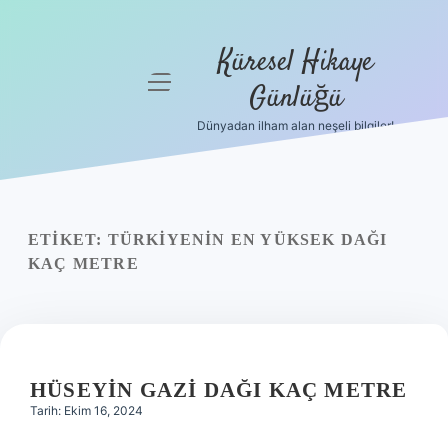
Küresel Hikaye
menüyü
Günlüğü
aç
Dünyadan ilham alan neşeli bilgiler!
Anasayfa
Gizlilik
Politikası
ETIKET:
TÜRKIYENIN EN YÜKSEK DAĞI
Yasal Uyarı
KAÇ METRE
Hakkımızda
HÜSEYIN GAZI DAĞI KAÇ METRE
Tarih: Ekim 16, 2024