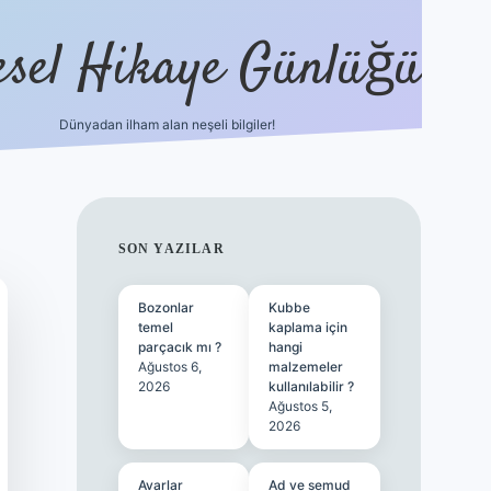
esel Hikaye Günlüğü
Dünyadan ilham alan neşeli bilgiler!
hiltonbet yeni giriş
betexper güvenilir
SIDEBAR
SON YAZILAR
Bozonlar
Kubbe
temel
kaplama için
parçacık mı ?
hangi
Ağustos 6,
malzemeler
2026
kullanılabilir ?
Ağustos 5,
2026
Avarlar
Ad ve semud