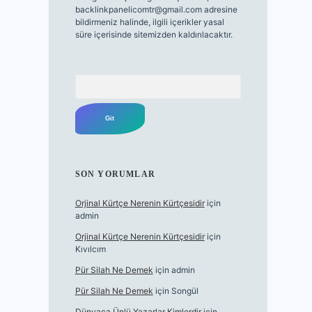
backlinkpanelicomtr@gmail.com
adresine
bildirmeniz halinde, ilgili içerikler yasal
süre içerisinde sitemizden kaldırılacaktır.
Arama
SON YORUMLAR
Orjinal Kürtçe Nerenin Kürtçesidir
için
admin
Orjinal Kürtçe Nerenin Kürtçesidir
için
Kıvılcım
Pür Silah Ne Demek
için
admin
Pür Silah Ne Demek
için
Songül
Dünyaca Ünlü Yazarlar Kimlerdir
için