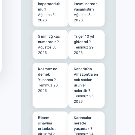
İmparatorluk
kavmi nerede
mu ?
yaşamıştır ?
Ağustos 5,
Ağustos 3,
2026
2026
5 mm tığ kaç
Triger 10 yıl
numaradır ?
gider mi ?
Ağustos 3,
Temmuz 29,
2026
2026
Kozmoz ne
Kanada’da
demek
Amazon’da en
Yunanca ?
çok satılan
Temmuz 26,
ürünler
2026
nelerdir ?
Temmuz 25,
2026
Bilsem
Karıncalar
sınavına
nerede
ortaokulda
yaşamaz ?
girilir mi ?
Temmuz 24,