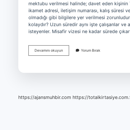
mektubu verilmesi halinde; davet eden kişinin T
ikamet adresi, iletişim numarası, kalış süresi 
olmadığı gibi bilgilere yer verilmesi zorunludur
kolaydır? Uzun süredir aynı işte çalışanlar ve 
isteyenler. Misafir vizesi ne kadar sürede çık
Davetiye
Devamını okuyun
Yorum Bırak
Ile
Vize
Almak
Kolay
Mı
https://ajansmuhbir.com
https://totalkirtasiye.com.