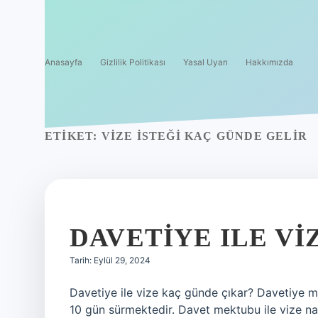
Anasayfa
Gizlilik Politikası
Yasal Uyarı
Hakkımızda
ETIKET:
VIZE ISTEĞI KAÇ GÜNDE GELIR
DAVETIYE ILE V
Tarih: Eylül 29, 2024
Davetiye ile vize kaç günde çıkar? Davetiye m
10 gün sürmektedir. Davet mektubu ile vize nas