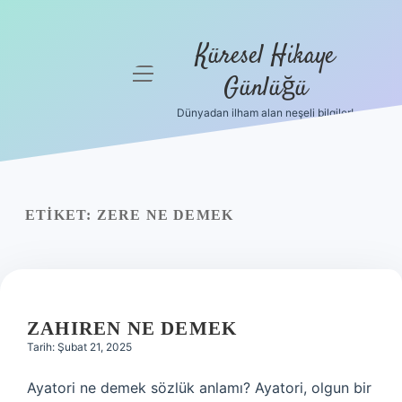
Küresel Hikaye
menüyü
Günlüğü
aç
Dünyadan ilham alan neşeli bilgiler!
Anasayfa
Gizlilik
Politikası
ETIKET:
ZERE NE DEMEK
Yasal Uyarı
Hakkımızda
ZAHIREN NE DEMEK
Tarih: Şubat 21, 2025
Ayatori ne demek sözlük anlamı? Ayatori, olgun bir