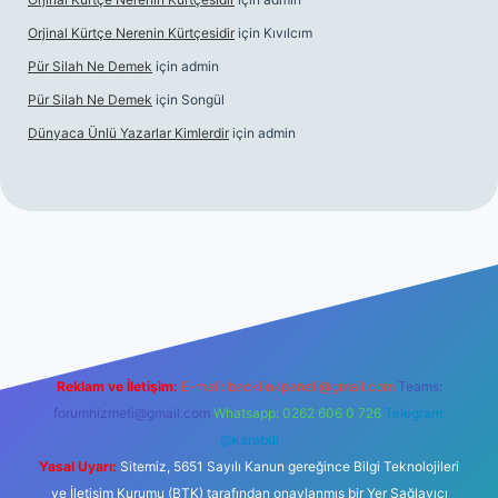
Orjinal Kürtçe Nerenin Kürtçesidir
için
Kıvılcım
Pür Silah Ne Demek
için
admin
Pür Silah Ne Demek
için
Songül
Dünyaca Ünlü Yazarlar Kimlerdir
için
admin
r güvenilir mi
elexbetgiris.org
Reklam ve İletişim:
E-mail:
backlinkpaneli@gmail.com
Teams:
forumhizmeti@gmail.com
Whatsapp: 0262 606 0 726
Telegram:
@karabul
Yasal Uyarı:
Sitemiz, 5651 Sayılı Kanun gereğince Bilgi Teknolojileri
ve İletişim Kurumu (BTK) tarafından onaylanmış bir Yer Sağlayıcı