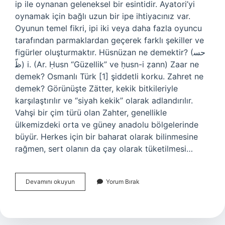
ip ile oynanan geleneksel bir esintidir. Ayatori’yi
oynamak için bağlı uzun bir ipe ihtiyacınız var.
Oyunun temel fikri, ipi iki veya daha fazla oyuncu
tarafından parmaklardan geçerek farklı şekiller ve
figürler oluşturmaktır. Hüsnüzan ne demektir? (ﺣﺴ
ﻇّ) i. (Ar. Ḥusn “Güzellik” ve ḥusn-i ẓann) Zaar ne
demek? Osmanlı Türk [1] şiddetli korku. Zahret ne
demek? Görünüşte Zätter, kekik bitkileriyle
karşılaştırılır ve “siyah kekik” olarak adlandırılır.
Vahşi bir çim türü olan Zahter, genellikle
ülkemizdeki orta ve güney anadolu bölgelerinde
büyür. Herkes için bir baharat olarak bilinmesine
rağmen, sert olanın da çay olarak tüketilmesi…
Zahıren
Devamını okuyun
Yorum Bırak
Ne
Demek