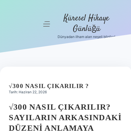
Küresel Hikaye
menüyü
Günlüğü
aç
Dünyadan ilham alan neşeli bilgiler!
Anasayfa
Gizlilik
Politikası
Yasal Uyarı
√300 NASIL ÇIKARILIR ?
Hakkımızda
Tarih: Haziran 22, 2026
√300 NASIL ÇIKARILIR?
SAYILARIN ARKASINDAKI
DÜZENI ANLAMAYA