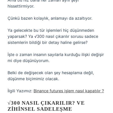
Ama bu hız bana her zaman aynı şeyi
hissettirmiyor.
Çünkü bazen kolaylık, anlamayı da azaltıyor.
Ya gelecekte bu tür işlemleri hiç düşünmeden
yaparsak? Ya √300 nasıl çıkarılır sorusu sadece
sistemlerin bildiği bir detay haline gelirse?
İşte o zaman insanın sayılarla kurduğu ilişki değişir
mi diye düşünüyorum.
Belki de değişecek olan şey hesaplama değil,
düşünme biçimimiz olacak.
İlgili Yazımız:
Binance futures işlem nasıl kapatılır ?
√300 NASIL ÇIKARILIR? VE
ZIHINSEL SADELEŞME