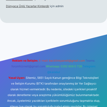
Dünyaca Ünlü Yazarlar Kimlerdir
için
admin
i
elexbetgiris.org
Reklam ve İletişim:
E-mail:
backlinkpaneli@gmail.com
Teams:
forumhizmeti@gmail.com
Whatsapp: 0262 606 0 726
Telegram:
@karabul
Yasal Uyarı:
Sitemiz, 5651 Sayılı Kanun gereğince Bilgi Teknolojileri
ve İletişim Kurumu (BTK) tarafından onaylanmış bir Yer Sağlayıcı
olarak hizmet vermektedir. Bu nedenle, sitedeki içerikleri proaktif
olarak denetleme veya araştırma yükümlülüğümüz bulunmamaktadır.
Ancak, üyelerimiz yazdıkları içeriklerin sorumluluğunu taşımakta olup,
siteye üye olarak bu sorumluluğu kabul etmiş sayılırlar. Bu internet