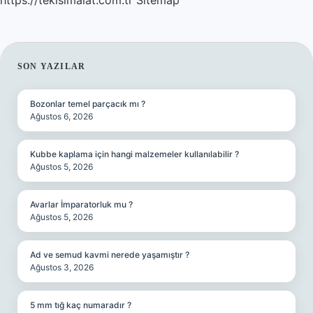
https://tekisimalat.com.tr
Sitemap
SIDEBAR
SON YAZILAR
Bozonlar temel parçacık mı ?
Ağustos 6, 2026
Kubbe kaplama için hangi malzemeler kullanılabilir ?
Ağustos 5, 2026
Avarlar İmparatorluk mu ?
Ağustos 5, 2026
Ad ve semud kavmi nerede yaşamıştır ?
Ağustos 3, 2026
5 mm tığ kaç numaradır ?