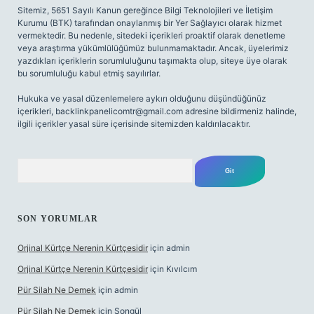
Sitemiz, 5651 Sayılı Kanun gereğince Bilgi Teknolojileri ve İletişim
Kurumu (BTK) tarafından onaylanmış bir Yer Sağlayıcı olarak hizmet
vermektedir. Bu nedenle, sitedeki içerikleri proaktif olarak denetleme
veya araştırma yükümlülüğümüz bulunmamaktadır. Ancak, üyelerimiz
yazdıkları içeriklerin sorumluluğunu taşımakta olup, siteye üye olarak
bu sorumluluğu kabul etmiş sayılırlar.
Hukuka ve yasal düzenlemelere aykırı olduğunu düşündüğünüz
içerikleri,
backlinkpanelicomtr@gmail.com
adresine bildirmeniz halinde,
ilgili içerikler yasal süre içerisinde sitemizden kaldırılacaktır.
Arama
SON YORUMLAR
Orjinal Kürtçe Nerenin Kürtçesidir
için
admin
Orjinal Kürtçe Nerenin Kürtçesidir
için
Kıvılcım
Pür Silah Ne Demek
için
admin
Pür Silah Ne Demek
için
Songül