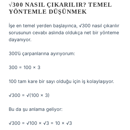
√300 NASIL ÇIKARILIR? TEMEL
YÖNTEMLE DÜŞÜNMEK
İşe en temel yerden başlayınca, √300 nasıl çıkarılır
sorusunun cevabı aslında oldukça net bir yönteme
dayanıyor.
300’ü çarpanlarına ayırıyorum:
300 = 100 × 3
100 tam kare bir sayı olduğu için iş kolaylaşıyor.
√300 = √(100 × 3)
Bu da şu anlama geliyor:
√300 = √100 × √3 = 10 × √3