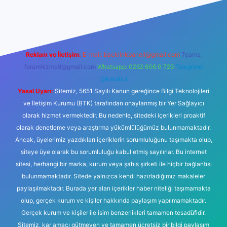
mi
elexbetgiris.org
Reklam ve İletişim:
E-mail:
backlinkpaneli@gmail.com
Teams:
forumhizmeti@gmail.com
Whatsapp: 0262 606 0 726
Telegram:
@karabul
Yasal Uyarı:
Sitemiz, 5651 Sayılı Kanun gereğince Bilgi Teknolojileri
ve İletişim Kurumu (BTK) tarafından onaylanmış bir Yer Sağlayıcı
olarak hizmet vermektedir. Bu nedenle, sitedeki içerikleri proaktif
olarak denetleme veya araştırma yükümlülüğümüz bulunmamaktadır.
Ancak, üyelerimiz yazdıkları içeriklerin sorumluluğunu taşımakta olup,
siteye üye olarak bu sorumluluğu kabul etmiş sayılırlar. Bu internet
sitesi, herhangi bir marka, kurum veya şahıs şirketi ile hiçbir bağlantısı
bulunmamaktadır. Sitede yalnızca kendi hazırladığımız makaleler
paylaşılmaktadır. Burada yer alan içerikler haber niteliği taşımamakta
olup, gerçek kurum ve kişiler hakkında paylaşım yapılmamaktadır.
Gerçek kurum ve kişiler ile isim benzerlikleri tamamen tesadüfidir.
Sitemiz, kar amacı gütmeyen ve tamamen ücretsiz bir bilgi paylaşım