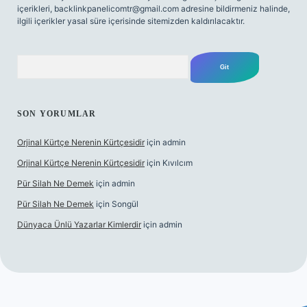
içerikleri,
backlinkpanelicomtr@gmail.com
adresine bildirmeniz halinde,
ilgili içerikler yasal süre içerisinde sitemizden kaldırılacaktır.
Arama
SON YORUMLAR
Orjinal Kürtçe Nerenin Kürtçesidir
için
admin
Orjinal Kürtçe Nerenin Kürtçesidir
için
Kıvılcım
Pür Silah Ne Demek
için
admin
Pür Silah Ne Demek
için
Songül
Dünyaca Ünlü Yazarlar Kimlerdir
için
admin