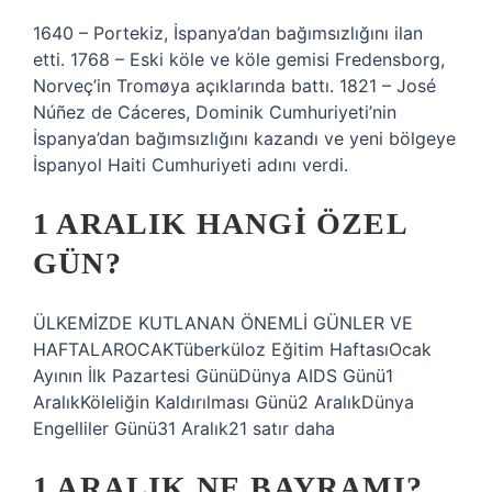
1640 – Portekiz, İspanya’dan bağımsızlığını ilan
etti. 1768 – Eski köle ve köle gemisi Fredensborg,
Norveç’in Tromøya açıklarında battı. 1821 – José
Núñez de Cáceres, Dominik Cumhuriyeti’nin
İspanya’dan bağımsızlığını kazandı ve yeni bölgeye
İspanyol Haiti Cumhuriyeti adını verdi.
1 ARALIK HANGI ÖZEL
GÜN?
ÜLKEMİZDE KUTLANAN ÖNEMLİ GÜNLER VE
HAFTALAROCAKTüberküloz Eğitim HaftasıOcak
Ayının İlk Pazartesi GünüDünya AIDS Günü1
AralıkKöleliğin Kaldırılması Günü2 AralıkDünya
Engelliler Günü31 Aralık21 satır daha
1 ARALIK NE BAYRAMI?