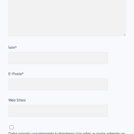
İsim*
E-Posta*
Web Sitesi
Daha sonraki yorumlarımda kullanılması için adım, e-posta adresim ve