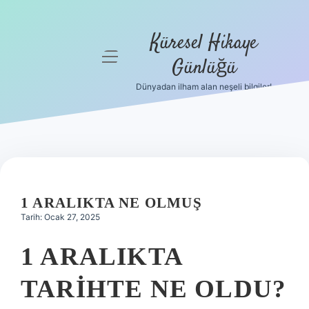
Küresel Hikaye
menüyü
Günlüğü
aç
Dünyadan ilham alan neşeli bilgiler!
Anasayfa
Gizlilik
Politikası
Yasal Uyarı
1 ARALIKTA NE OLMUŞ
Hakkımızda
Tarih: Ocak 27, 2025
1 ARALIKTA
TARIHTE NE OLDU?