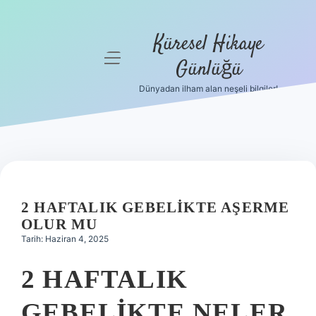
Küresel Hikaye
menüyü
Günlüğü
aç
Dünyadan ilham alan neşeli bilgiler!
Anasayfa
Gizlilik
Politikası
Yasal Uyarı
2 HAFTALIK GEBELIKTE AŞERME
Hakkımızda
OLUR MU
Tarih: Haziran 4, 2025
2 HAFTALIK
GEBELIKTE NELER