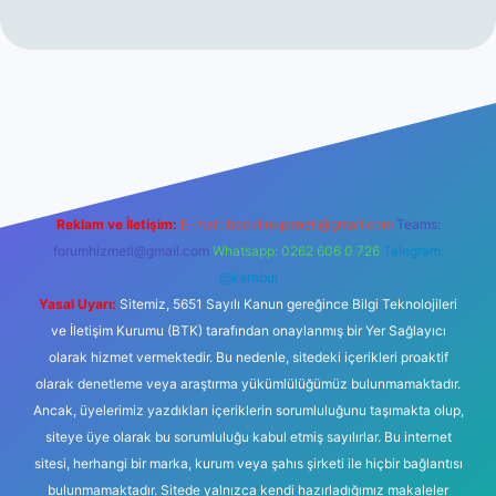
i
elexbetgiris.org
Reklam ve İletişim:
E-mail:
backlinkpaneli@gmail.com
Teams:
forumhizmeti@gmail.com
Whatsapp: 0262 606 0 726
Telegram:
@karabul
Yasal Uyarı:
Sitemiz, 5651 Sayılı Kanun gereğince Bilgi Teknolojileri
ve İletişim Kurumu (BTK) tarafından onaylanmış bir Yer Sağlayıcı
olarak hizmet vermektedir. Bu nedenle, sitedeki içerikleri proaktif
olarak denetleme veya araştırma yükümlülüğümüz bulunmamaktadır.
Ancak, üyelerimiz yazdıkları içeriklerin sorumluluğunu taşımakta olup,
siteye üye olarak bu sorumluluğu kabul etmiş sayılırlar. Bu internet
sitesi, herhangi bir marka, kurum veya şahıs şirketi ile hiçbir bağlantısı
bulunmamaktadır. Sitede yalnızca kendi hazırladığımız makaleler