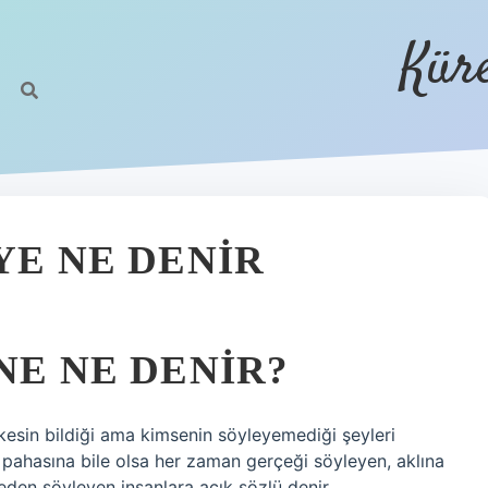
Kür
YE NE DENIR
NE NE DENIR?
rkesin bildiği ama kimsenin söyleyemediği şeyleri
pahasına bile olsa her zaman gerçeği söyleyen, aklına
den söyleyen insanlara açık sözlü denir.