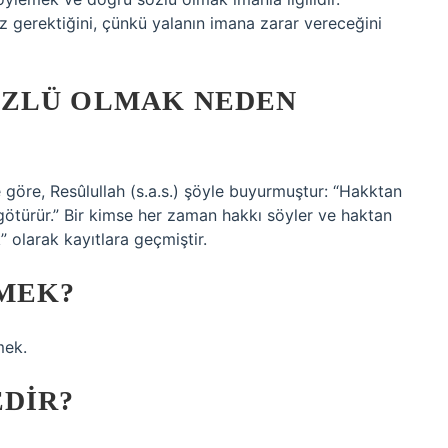
gerektiğini, çünkü yalanın imana zarar vereceğini
ÖZLÜ OLMAK NEDEN
e göre, Resûlullah (s.a.s.) şöyle buyurmuştur: “Hakktan
e götürür.” Bir kimse her zaman hakkı söyler ve haktan
” olarak kayıtlara geçmiştir.
MEK?
mek.
EDIR?