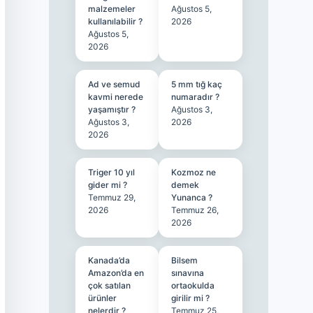
malzemeler
Ağustos 5,
kullanılabilir ?
2026
Ağustos 5,
2026
Ad ve semud
5 mm tığ kaç
kavmi nerede
numaradır ?
yaşamıştır ?
Ağustos 3,
Ağustos 3,
2026
2026
Triger 10 yıl
Kozmoz ne
gider mi ?
demek
Temmuz 29,
Yunanca ?
2026
Temmuz 26,
2026
Kanada’da
Bilsem
Amazon’da en
sınavına
çok satılan
ortaokulda
ürünler
girilir mi ?
nelerdir ?
Temmuz 25,