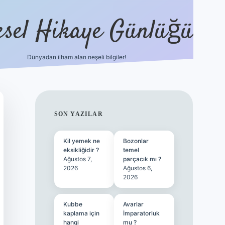
esel Hikaye Günlüğü
Dünyadan ilham alan neşeli bilgiler!
hiltonbet yeni giriş
betexper güvenilir mi
e
SIDEBAR
SON YAZILAR
Kil yemek ne
Bozonlar
eksikliğidir ?
temel
Ağustos 7,
parçacık mı ?
2026
Ağustos 6,
2026
Kubbe
Avarlar
kaplama için
İmparatorluk
hangi
mu ?