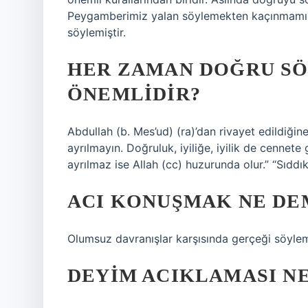
Peygamberimiz yalan söylemekten kaçınmamız 
söylemiştir.
HER ZAMAN DOĞRU S
ÖNEMLIDIR?
Abdullah (b. Mes’ud) (ra)’dan rivayet edildiğin
ayrılmayın. Doğruluk, iyiliğe, iyilik de cennet
ayrılmaz ise Allah (cc) huzurunda olur.” “Sıddık
ACI KONUŞMAK NE DE
Olumsuz davranışlar karşısında gerçeği söyle
DEYIM ACIKLAMASI N