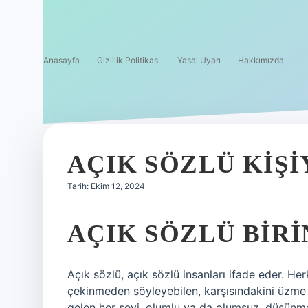
Anasayfa
Gizlilik Politikası
Yasal Uyarı
Hakkımızda
AÇIK SÖZLÜ KIŞI
Tarih: Ekim 12, 2024
AÇIK SÖZLÜ BIRI
Açık sözlü, açık sözlü insanları ifade eder. He
çekinmeden söyleyebilen, karşısındakini üzme 
gelen her şeyi, olumlu ya da olumsuz, düşünme