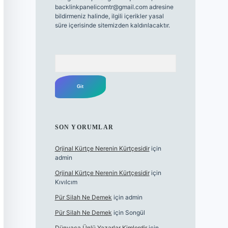
backlinkpanelicomtr@gmail.com
adresine
bildirmeniz halinde, ilgili içerikler yasal
süre içerisinde sitemizden kaldırılacaktır.
Arama
SON YORUMLAR
Orjinal Kürtçe Nerenin Kürtçesidir
için
admin
Orjinal Kürtçe Nerenin Kürtçesidir
için
Kıvılcım
Pür Silah Ne Demek
için
admin
Pür Silah Ne Demek
için
Songül
Dünyaca Ünlü Yazarlar Kimlerdir
için