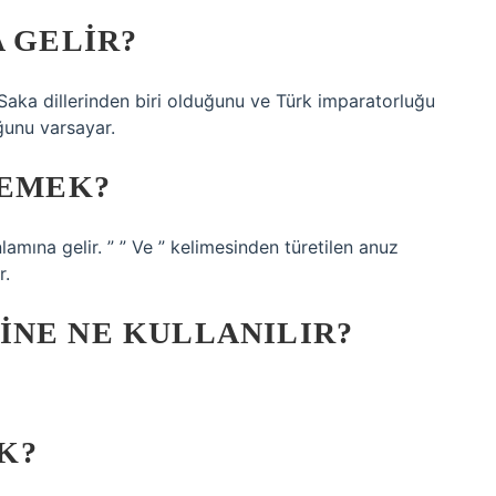
A GELIR?
Saka dillerinden biri olduğunu ve Türk imparatorluğu
ğunu varsayar.
DEMEK?
mına gelir. ” ” Ve ” kelimesinden türetilen anuz
r.
INE NE KULLANILIR?
K?