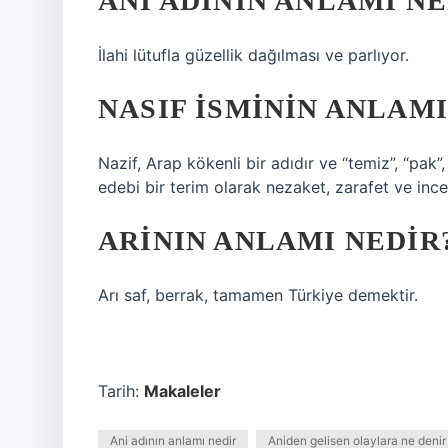
ANI ADININ ANLAMI NE
İlahi lütufla güzellik dağılması ve parlıyor.
NASIF ISMININ ANLAMI
Nazif, Arap kökenli bir adıdır ve “temiz”, “pak”
edebi bir terim olarak nezaket, zarafet ve incelik 
ARININ ANLAMI NEDIR
Arı saf, berrak, tamamen Türkiye demektir.
Tarih:
Makaleler
Ani adının anlamı nedir
Aniden gelisen olaylara ne denir