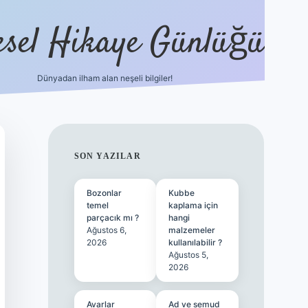
esel Hikaye Günlüğü
Dünyadan ilham alan neşeli bilgiler!
hiltonbet yeni giriş
betexper güvenilir mi
SIDEBAR
SON YAZILAR
Bozonlar
Kubbe
temel
kaplama için
parçacık mı ?
hangi
Ağustos 6,
malzemeler
2026
kullanılabilir ?
Ağustos 5,
2026
Avarlar
Ad ve semud