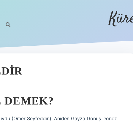
Kür
EDIR
E DEMEK?
] Duydu (Ömer Seyfeddin). Aniden Gayza Dönuş Dönez