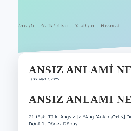
Anasayfa
Gizlilik Politikası
Yasal Uyarı
Hakkımızda
ANSIZ ANLAMI N
Tarih: Mart 7, 2025
ANSIZ ANLAMI N
Zf. (Eski Türk. Angsiz [< *Ang "Anlama"+IIK
Dönü 1.. Dönez Dönuş