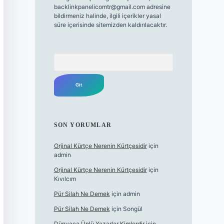
backlinkpanelicomtr@gmail.com
adresine
bildirmeniz halinde, ilgili içerikler yasal
süre içerisinde sitemizden kaldırılacaktır.
Arama
SON YORUMLAR
Orjinal Kürtçe Nerenin Kürtçesidir
için
admin
Orjinal Kürtçe Nerenin Kürtçesidir
için
Kıvılcım
Pür Silah Ne Demek
için
admin
Pür Silah Ne Demek
için
Songül
Dünyaca Ünlü Yazarlar Kimlerdir
için