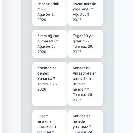
İmparatorluk
kavmi nerede
mu ?
yaşamıştır ?
Ağustos 5,
Ağustos 3,
2026
2026
5 mm tığ kaç
Triger 10 yıl
numaradır ?
gider mi ?
Ağustos 3,
Temmuz 29,
2026
2026
Kozmoz ne
Kanada’da
demek
Amazon’da en
Yunanca ?
çok satılan
Temmuz 26,
ürünler
2026
nelerdir ?
Temmuz 25,
2026
Bilsem
Karıncalar
sınavına
nerede
ortaokulda
yaşamaz ?
girilir mi ?
Temmuz 24,