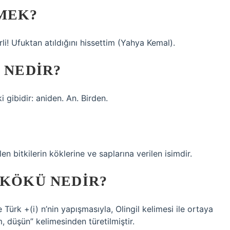
MEK?
! Ufuktan atıldığını hissettim (Yahya Kemal).
 NEDIR?
 gibidir: aniden. An. Birden.
n bitkilerin köklerine ve saplarına verilen isimdir.
 KÖKÜ NEDIR?
Türk +(i) n’nin yapışmasıyla, Olingil kelimesi ile ortaya
, düşün” kelimesinden türetilmiştir.