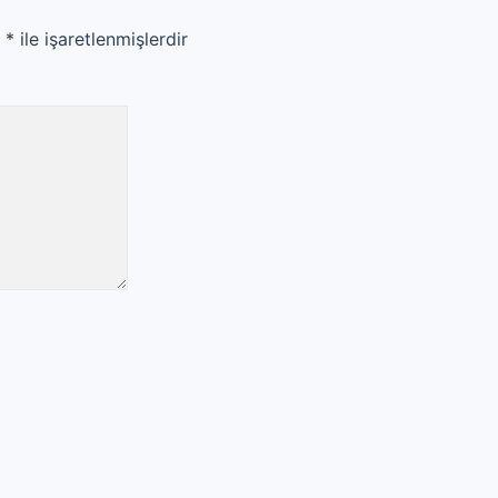
r
*
ile işaretlenmişlerdir