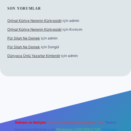
SON YORUMLAR
Orjinal Kürtçe Nerenin Kürtçesidir
için
admin
Orjinal Kürtçe Nerenin Kürtçesidir
için
Kıvılcım
Pür Silah Ne Demek
için
admin
Pür Silah Ne Demek
için
Songül
Dünyaca Ünlü Yazarlar Kimlerdir
için
admin
elexbetgiris.org
Reklam ve İletişim:
E-mail:
backlinkpaneli@gmail.com
Teams:
forumhizmeti@gmail.com
Whatsapp: 0262 606 0 726
Telegram: