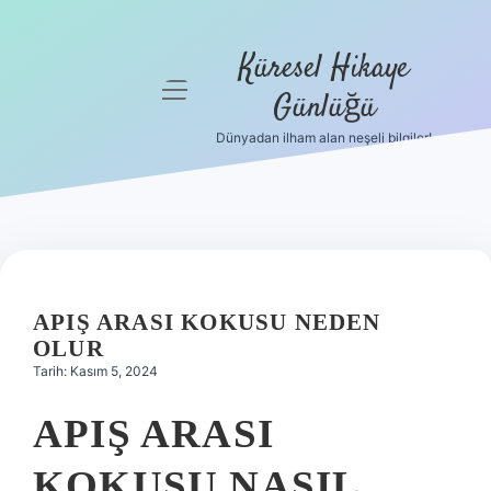
Küresel Hikaye
menüyü
Günlüğü
aç
Dünyadan ilham alan neşeli bilgiler!
Anasayfa
Gizlilik
Politikası
Yasal Uyarı
APIŞ ARASI KOKUSU NEDEN
Hakkımızda
OLUR
Tarih: Kasım 5, 2024
APIŞ ARASI
KOKUSU NASIL