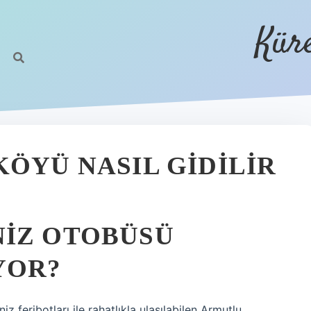
Kür
KÖYÜ NASIL GIDILIR
NIZ OTOBÜSÜ
YOR?
z feribotları ile rahatlıkla ulaşılabilen Armutlu,