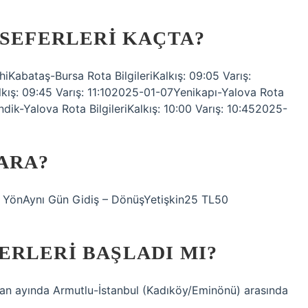
 SEFERLERI KAÇTA?
ihiKabataş-Bursa Rota BilgileriKalkış: 09:05 Varış:
lkış: 09:45 Varış: 11:102025-01-07Yenikapı-Yalova Rota
ndik-Yalova Rota BilgileriKalkış: 10:00 Varış: 10:452025-
ARA?
ek YönAynı Gün Gidiş – DönüşYetişkin25 TL50
ERLERI BAŞLADI MI?
ran ayında Armutlu-İstanbul (Kadıköy/Eminönü) arasında