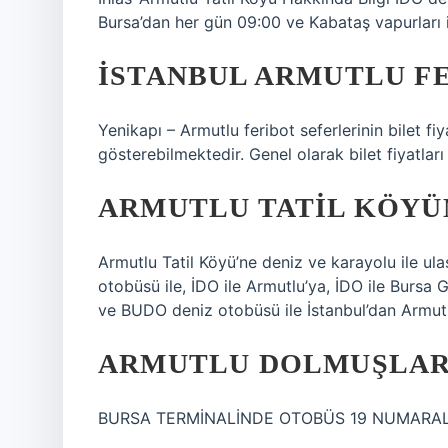
Bursa’dan her gün 09:00 ve Kabataş vapurları i
İSTANBUL ARMUTLU F
Yenikapı – Armutlu feribot seferlerinin bilet fi
gösterebilmektedir. Genel olarak bilet fiyatlar
ARMUTLU TATIL KÖYÜN
Armutlu Tatil Köyü’ne deniz ve karayolu ile ul
otobüsü ile, İDO ile Armutlu’ya, İDO ile Bursa 
ve BUDO deniz otobüsü ile İstanbul’dan Armutlu
ARMUTLU DOLMUŞLAR
BURSA TERMİNALİNDE OTOBÜS 19 NUMARAL