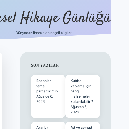
esel Hikaye Günlüğü
Dünyadan ilham alan neşeli bilgiler!
hiltonbet yeni giriş
betexper güvenilir mi
ele
SIDEBAR
SON YAZILAR
Bozonlar
Kubbe
temel
kaplama için
parçacık mı ?
hangi
Ağustos 6,
malzemeler
2026
kullanılabilir ?
Ağustos 5,
2026
Avarlar
Ad ve semud