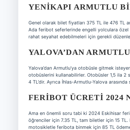
YENIKAPI ARMUTLU BI
Genel olarak bilet fiyatları 375 TL ile 476 TL 
Ada feribot seferlerinde engelli yolculara özel 
rahat seyahat edebilmeleri için gerekli düzenle
YALOVA’DAN ARMUTLU’
Yalova’dan Armutlu’ya otobüsle gitmek isteyen
otobüslerini kullanabilirler. Otobüsler 1,5 ila 2
4 TL’dir. Ayrıca İhlas-Armutlu-Yalova arasında s
FERIBOT ÜCRETI 2024
Ama en önemli soru tabi ki 2024 Eskihisar feribo
öğrenciler için 7.35 TL, tam biletler için 15 TL
motosikletle feribota binmek için 85 TL ödem