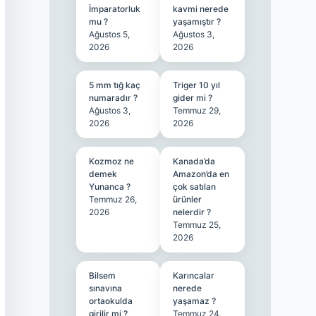
İmparatorluk
kavmi nerede
mu ?
yaşamıştır ?
Ağustos 5,
Ağustos 3,
2026
2026
5 mm tığ kaç
Triger 10 yıl
numaradır ?
gider mi ?
Ağustos 3,
Temmuz 29,
2026
2026
Kozmoz ne
Kanada’da
demek
Amazon’da en
Yunanca ?
çok satılan
Temmuz 26,
ürünler
2026
nelerdir ?
Temmuz 25,
2026
Bilsem
Karıncalar
sınavına
nerede
ortaokulda
yaşamaz ?
girilir mi ?
Temmuz 24,