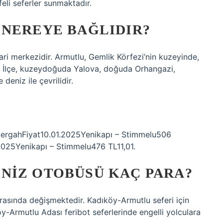
eli seferler sunmaktadır.
 NEREYE BAĞLIDIR?
idari merkezidir. Armutlu, Gemlik Körfezi’nin kuzeyinde,
. İlçe, kuzeydoğuda Yalova, doğuda Orhangazi,
niz ile çevrilidir.
üzergahFiyat10.01.2025Yenikapı – Stimmelu506
2025Yenikapı – Stimmelu476 TL11,01.
NIZ OTOBÜSÜ KAÇ PARA?
 arasında değişmektedir. Kadıköy-Armutlu seferi için
öy-Armutlu Adası feribot seferlerinde engelli yolculara