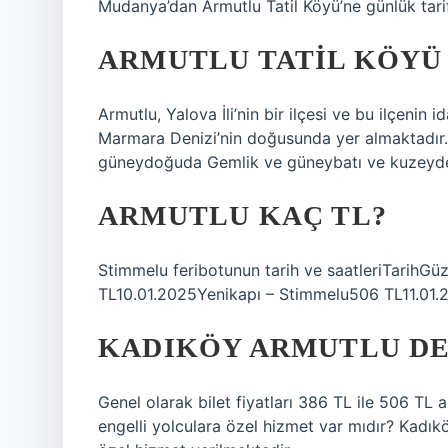
Mudanya’dan Armutlu Tatil Köyü’ne günlük tarif
ARMUTLU TATIL KÖYÜ
Armutlu, Yalova İli’nin bir ilçesi ve bu ilçenin 
Marmara Denizi’nin doğusunda yer almaktadır
güneydoğuda Gemlik ve güneybatı ve kuzeyde de
ARMUTLU KAÇ TL?
Stimmelu feribotunun tarih ve saatleriTarihG
TL10.01.2025Yenikapı – Stimmelu506 TL11.01.
KADIKÖY ARMUTLU DE
Genel olarak bilet fiyatları 386 TL ile 506 TL
engelli yolculara özel hizmet var mıdır? Kadık