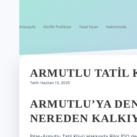
Anasayfa
Gizlilik Politikası
Yasal Uyarı
Hakkımızda
ARMUTLU TATIL 
Tarih: Haziran 13, 2025
ARMUTLU’YA DE
NEREDEN KALKI
İhlas-Armutlu Tatil Köyü Hakkında Bilgi İDO deni