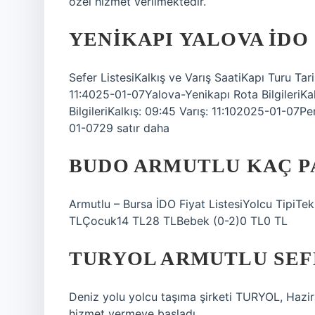
özel hizmet verilmektedir.
YENIKAPI YALOVA İDO
Sefer ListesiKalkış ve Varış SaatiKapı Turu Tar
11:4025-01-07Yalova-Yenikapı Rota BilgileriKa
BilgileriKalkış: 09:45 Varış: 11:102025-01-07Pe
01-0729 satır daha
BUDO ARMUTLU KAÇ P
Armutlu – Bursa İDO Fiyat ListesiYolcu TipiT
TLÇocuk14 TL28 TLBebek (0-2)0 TL0 TL
TURYOL ARMUTLU SEF
Deniz yolu yolcu taşıma şirketi TURYOL, Hazi
hizmet vermeye başladı.