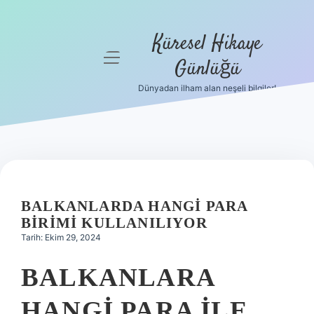
Küresel Hikaye
menüyü
Günlüğü
aç
Dünyadan ilham alan neşeli bilgiler!
Anasayfa
Gizlilik
Politikası
Yasal Uyarı
BALKANLARDA HANGI PARA
Hakkımızda
BIRIMI KULLANILIYOR
Tarih: Ekim 29, 2024
BALKANLARA
HANGI PARA ILE