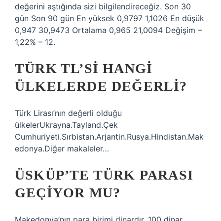
değerini aştığında sizi bilgilendireceğiz. Son 30
gün Son 90 gün En yüksek 0,9797 1,1026 En düşük
0,947 30,9473 Ortalama 0,965 21,0094 Değişim –
1,22% – 12.
TÜRK TL’SI HANGI
ÜLKELERDE DEĞERLI?
Türk Lirası’nın değerli olduğu
ülkelerUkrayna.Tayland.Çek
Cumhuriyeti.Sırbistan.Arjantin.Rusya.Hindistan.Mak
edonya.Diğer makaleler…
ÜSKÜP’TE TÜRK PARASI
GEÇIYOR MU?
Makedonya’nın para birimi dinardır. 100 dinar