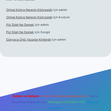
Orjinal Kürtçe Nerenin Kürtçesidir
için
admin
Orjinal Kürtçe Nerenin Kürtçesidir
için
Kıvılcım
Pür Silah Ne Demek
için
admin
Pür Silah Ne Demek
için
Songül
Dünyaca Ünlü Yazarlar Kimlerdir
için
admin
elexbetgiris.org
Reklam ve İletişim:
E-mail:
backlinkpaneli@gmail.com
Teams:
forumhizmeti@gmail.com
Whatsapp: 0262 606 0 726
Telegram:
@karabul