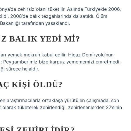
nya’da zehirsiz olanı tüketilir. Aslında Türkiye’de 2006,
ildi. 2008’de balık tezgahlarında da satıldı. Ölüm
Bakanlığı tarafından yasaklandı.
 BALIK YEDI MI?
ları yemek mekruh kabul edilir. Hicaz Demiryolu’nun
vap: Peygamberimiz bize karpuz yemememizi emretmedi.
ı sürece helaldir.
Ç KIŞI ÖLDÜ?
en araştırmacılarla ortaklaşa yürütülen çalışmada, son
k olarak tüketerek zehirlendiği, zehirlenenlerden 27’sinin
ESI ZEHIRLIDIR?