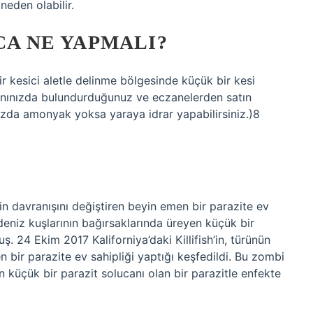
neden olabilir.
CA NE YAPMALI?
ir kesici aletle delinme bölgesinde küçük bir kesi
anınızda bulundurduğunuz ve eczanelerden satın
zda amonyak yoksa yaraya idrar yapabilirsiniz.)8
 için davranışını değiştiren beyin emen bir parazite ev
 deniz kuşlarının bağırsaklarında üreyen küçük bir
ş. 24 Ekim 2017 Kaliforniya’daki Killifish’in, türünün
n bir parazite ev sahipliği yaptığı keşfedildi. Bu zombi
en küçük bir parazit solucanı olan bir parazitle enfekte