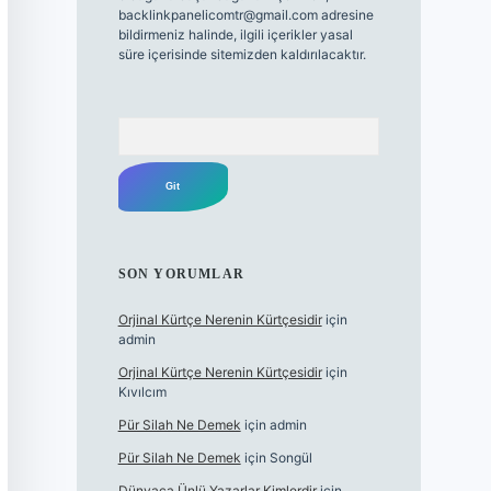
backlinkpanelicomtr@gmail.com
adresine
bildirmeniz halinde, ilgili içerikler yasal
süre içerisinde sitemizden kaldırılacaktır.
Arama
SON YORUMLAR
Orjinal Kürtçe Nerenin Kürtçesidir
için
admin
Orjinal Kürtçe Nerenin Kürtçesidir
için
Kıvılcım
Pür Silah Ne Demek
için
admin
Pür Silah Ne Demek
için
Songül
Dünyaca Ünlü Yazarlar Kimlerdir
için