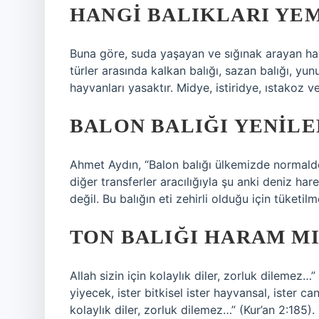
HANGI BALIKLARI YE
Buna göre, suda yaşayan ve sığınak arayan hayv
türler arasında kalkan balığı, sazan balığı, yun
hayvanları yasaktır. Midye, istiridye, ıstakoz 
BALON BALIĞI YENILE
Ahmet Aydın, “Balon balığı ülkemizde normald
diğer transferler aracılığıyla şu anki deniz har
değil. Bu balığın eti zehirli olduğu için tüketi
TON BALIĞI HARAM MI
Allah sizin için kolaylık diler, zorluk dilemez…
yiyecek, ister bitkisel ister hayvansal, ister can
kolaylık diler, zorluk dilemez…” (Kur’an 2:185)