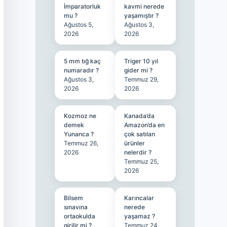
İmparatorluk
kavmi nerede
mu ?
yaşamıştır ?
Ağustos 5,
Ağustos 3,
2026
2026
5 mm tığ kaç
Triger 10 yıl
numaradır ?
gider mi ?
Ağustos 3,
Temmuz 29,
2026
2026
Kozmoz ne
Kanada’da
demek
Amazon’da en
Yunanca ?
çok satılan
Temmuz 26,
ürünler
2026
nelerdir ?
Temmuz 25,
2026
Bilsem
Karıncalar
sınavına
nerede
ortaokulda
yaşamaz ?
girilir mi ?
Temmuz 24,