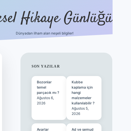
esel Hikaye Günlüğü
Dünyadan ilham alan neşeli bilgiler!
hiltonbet yeni giriş
betexper güvenilir mi
SIDEBAR
SON YAZILAR
Bozonlar
Kubbe
temel
kaplama için
parçacık mı ?
hangi
Ağustos 6,
malzemeler
2026
kullanılabilir ?
Ağustos 5,
2026
Avarlar
Ad ve semud