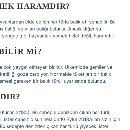
MEK HARAMDIR?
anlardan elde edilen her türlü balık eti yenebilir. Bu
us balığı ve yılan balığı bulunur. Ancak diğer su
ve yengeç gibi hayvanları yemek helal değil, haramdır.
BILIR MI?
e çok yaygın olmayan bir tür. Ülkemizde gemiler ve
eketliliği göze çarpıyor. Normalde tüketilen bir balık
lmemesi gereken bir balık türü” uyarısında bulundu.
DIR?
” (Kur’an 2:185). Bu sebeple denizden çıkan her türlü
lı ister cansız olsun helaldir.10 Eylül 2018Allah sizin için
. Bu sebeple denizden çıkan her türlü yiyecek, ister