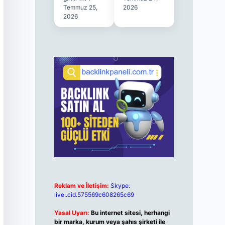
Temmuz 25,
2026
2026
Reklam ve İletişim:
Skype:
live:.cid.575569c608265c69
Yasal Uyarı:
Bu internet sitesi, herhangi
bir marka, kurum veya şahıs şirketi ile