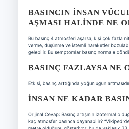
BASINCIN INSAN VÜCU
AŞMASI HALINDE NE O
Bu basınç 4 atmosferi aşarsa, kişi çok fazla nit
verme, düşünme ve istemli hareketler bozulabi
gelebilir. Bu semptomlar basınç normale dön
BASINÇ FAZLAYSA NE 
Etkisi, basınç arttığında yoğunluğun artmasıdır
İNSAN NE KADAR BASI
Orijinal Cevap: Basınç artışının izotermal ol
kaç atmosfer basınca dayanabilir? “Vikipedi’de 
metre olduğunu gösteriyor, bu da yaklaşık 33 at