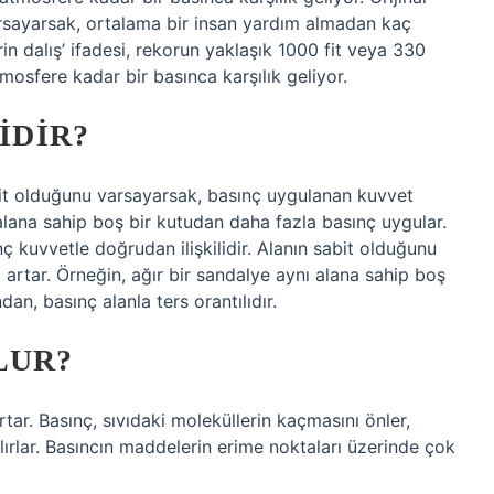
rsayarsak, ortalama bir insan yardım almadan kaç
in dalış’ ifadesi, rekorun yaklaşık 1000 fit veya 330
mosfere kadar bir basınca karşılık geliyor.
IDIR?
abit olduğunu varsayarsak, basınç uygulanan kuvvet
 alana sahip boş bir kutudan daha fazla basınç uygular.
nç kuvvetle doğrudan ilişkilidir. Alanın sabit olduğunu
artar. Örneğin, ağır bir sandalye aynı alana sahip boş
an, basınç alanla ters orantılıdır.
LUR?
ar. Basınç, sıvıdaki moleküllerin kaçmasını önler,
lırlar. Basıncın maddelerin erime noktaları üzerinde çok