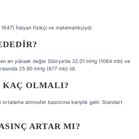
 1647) İtalyan fizikçi ve matematikçiydi.
EDEDIR?
ilen en yüksek değer Sibirya’da 32.01 InHg (1084 mb) ve
ırasında 25.90 InHg (877 mb) idi.
I KAÇ OLMALI?
ortalama atmosfer basıncına karşılık gelir. Standart
ASINÇ ARTAR MI?