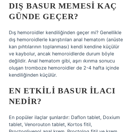
DIŞ BASUR MEMESI KAÇ
GÜNDE GEÇER?
Dış hemoroidler kendiliğinden geçer mi? Genellikle
dış hemoroidlerle karıştırılan anal hematom (anüste
kan pıhtılarının toplanması) kendi kendine küçülür
ve kaybolur, ancak hemoroidlerde durum böyle
değildir. Anal hematom gibi, aşırı ıkınma sonucu
oluşan tromboze hemoroidler de 2-4 hafta içinde
kendiliğinden küçülür.
EN ETKILI BASUR ILACI
NEDIR?
En popüler ilaçlar şunlardır: Daflon tablet, Doxium
tablet, Venorouton tablet, Kortos fitil,
Proctoglivenol anal krem, Proctolog fitil ve krem.