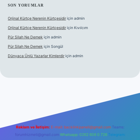
SON YORUMLAR
Orjinal Kürtçe Nerenin Kürtçesidir
için
admin
Orjinal Kürtçe Nerenin Kürtçesidir
için
Kıvılcım
Pür Silah Ne Demek
için
admin
Pür Silah Ne Demek
için
Songül
Dünyaca Ünlü Yazarlar Kimlerdir
için
admin
i
elexbetgiris.org
Reklam ve İletişim:
E-mail:
backlinkpaneli@gmail.com
Teams:
forumhizmeti@gmail.com
Whatsapp: 0262 606 0 726
Telegram: