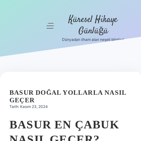
Küresel Hikaye
menüyü
Günlüğü
aç
Dünyadan ilham alan neşeli bilgiler!
Anasayfa
Gizlilik
Politikası
Yasal Uyarı
BASUR DOĞAL YOLLARLA NASIL
Hakkımızda
GEÇER
Tarih: Kasım 23, 2024
BASUR EN ÇABUK
NASIL GEÇER?