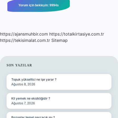
https://ajansmuhbir.com
https://totalkirtasiye.com.tr
https://tekisimalat.com.tr
Sitemap
SIDEBAR
SON YAZILAR
Topuk yükseltici ne işe yarar ?
Ağustos 8, 2026
Kil yemek ne eksikliğidir ?
Ağustos 7, 2026
Bozonlar temel parçacık mı ?