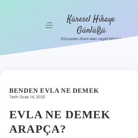
Küresel Hikaye
menüyü
Günlüğü
aç
Dünyadan ilham alan neşeli bilgiler!
Anasayfa
Gizlilik
Politikası
Yasal Uyarı
BENDEN EVLA NE DEMEK
Hakkımızda
Tarih: Ocak 14, 2025
EVLA NE DEMEK
ARAPÇA?