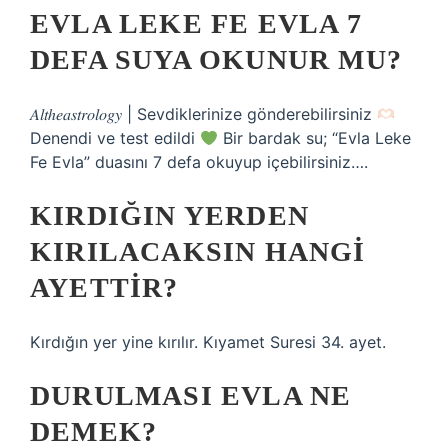
EVLA LEKE FE EVLA 7
DEFA SUYA OKUNUR MU?
𝐴𝑙𝑡ℎ𝑒𝑎𝑠𝑡𝑟𝑜𝑙𝑜𝑔𝑦 | Sevdiklerinize gönderebilirsiniz
Denendi ve test edildi
Bir bardak su; “Evla Leke
Fe Evla” duasını 7 defa okuyup içebilirsiniz….
KIRDIĞIN YERDEN
KIRILACAKSIN HANGI
AYETTIR?
Kırdığın yer yine kırılır. Kıyamet Suresi 34. ayet.
DURULMASI EVLA NE
DEMEK?