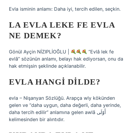
Evla isminin anlamı: Daha iyi, tercih edilen, seçkin.
LA EVLA LEKE FE EVLA
NE DEMEK?
Gönül Ayçin NİZIPLİOĞLU |
“Evlâ lek fe
evlâ” sözünün anlamı, belayı hak ediyorsan, onu da
hak etmişsin şeklinde açıklanabilir.
EVLA HANGI DILDE?
evla – Nişanyan Sözlüğü. Arapça wly kökünden
gelen ve “daha uygun, daha değerli, daha yerinde,
daha tercih edilir” anlamına gelen awlā أَوْلَى
kelimesinden bir alıntıdır.