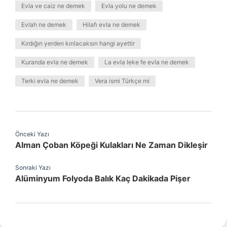
Evla ve caiz ne demek
Evla yolu ne demek
Evlah ne demek
Hilafı evla ne demek
Kırdığın yerden kırılacaksın hangi ayettir
Kuranda evla ne demek
La evla leke fe evla ne demek
Terki evla ne demek
Vera ismi Türkçe mi
Önceki Yazı
Alman Çoban Köpeği Kulakları Ne Zaman Dikleşir
Sonraki Yazı
Alüminyum Folyoda Balık Kaç Dakikada Pişer