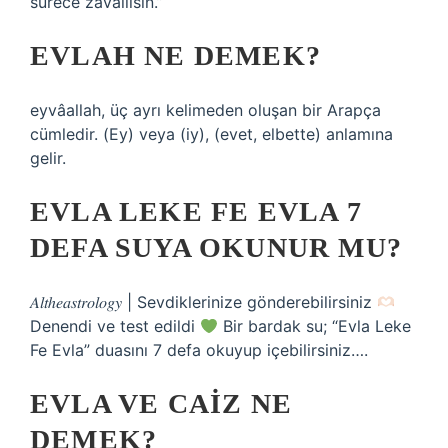
sürece zavallısın.”
EVLAH NE DEMEK?
eyvâallah, üç ayrı kelimeden oluşan bir Arapça
cümledir. (Ey) veya (iy), (evet, elbette) anlamına
gelir.
EVLA LEKE FE EVLA 7
DEFA SUYA OKUNUR MU?
𝐴𝑙𝑡ℎ𝑒𝑎𝑠𝑡𝑟𝑜𝑙𝑜𝑔𝑦 | Sevdiklerinize gönderebilirsiniz
Denendi ve test edildi
Bir bardak su; “Evla Leke
Fe Evla” duasını 7 defa okuyup içebilirsiniz….
EVLA VE CAIZ NE
DEMEK?