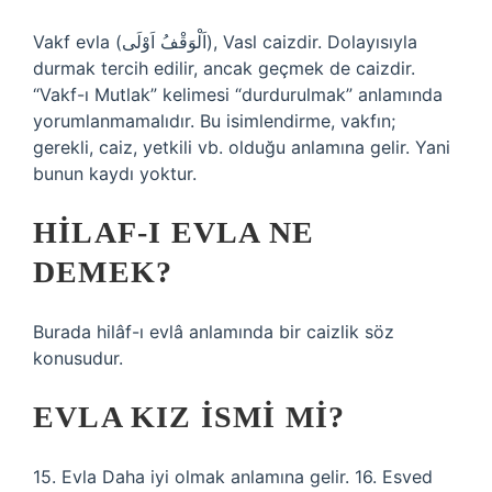
Vakf evla (اَلْوَقْفُ اَوْلَى), Vasl caizdir. Dolayısıyla
durmak tercih edilir, ancak geçmek de caizdir.
“Vakf-ı Mutlak” kelimesi “durdurulmak” anlamında
yorumlanmamalıdır. Bu isimlendirme, vakfın;
gerekli, caiz, yetkili vb. olduğu anlamına gelir. Yani
bunun kaydı yoktur.
HILAF-I EVLA NE
DEMEK?
Burada hilâf-ı evlâ anlamında bir caizlik söz
konusudur.
EVLA KIZ ISMI MI?
15. Evla Daha iyi olmak anlamına gelir. 16. Esved