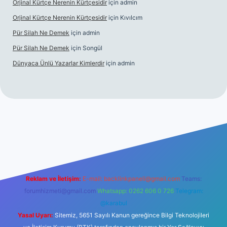
Orjinal Kürtçe Nerenin Kürtçesidir
için
admin
Orjinal Kürtçe Nerenin Kürtçesidir
için
Kıvılcım
Pür Silah Ne Demek
için
admin
Pür Silah Ne Demek
için
Songül
Dünyaca Ünlü Yazarlar Kimlerdir
için
admin
mi
elexbetgiris.org
Reklam ve İletişim:
E-mail:
backlinkpaneli@gmail.com
Teams:
forumhizmeti@gmail.com
Whatsapp: 0262 606 0 726
Telegram:
@karabul
Yasal Uyarı:
Sitemiz, 5651 Sayılı Kanun gereğince Bilgi Teknolojileri