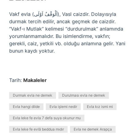
Vakf evla (اَلْوَقْفُ اَوْلَى), Vasl caizdir. Dolayısıyla
durmak tercih edilir, ancak geçmek de caizdir.
“Vakf-ı Mutlak” kelimesi “durdurulmak” anlamında
yorumlanmamalıdır. Bu isimlendirme, vakfın;
gerekli, caiz, yetkili vb. olduğu anlamına gelir. Yani
bunun kaydı yoktur.
Tarih:
Makaleler
Durmak evla ne demek
Durulması evla ne demek
Evla hangi dilde
Evla işlemi nedir
Evla kız ismi mi
Evla leke fe evla 7 defa suya okunur mu
Evla leke fe evlâ beddua mıdır
Evla ne demek Arapça