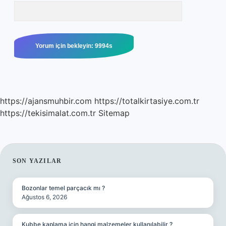
https://ajansmuhbir.com
https://totalkirtasiye.com.tr
https://tekisimalat.com.tr
Sitemap
SIDEBAR
SON YAZILAR
Bozonlar temel parçacık mı ?
Ağustos 6, 2026
Kubbe kaplama için hangi malzemeler kullanılabilir ?