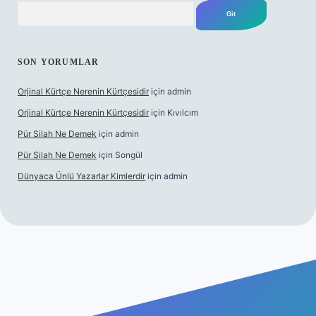
Arama
SON YORUMLAR
Orjinal Kürtçe Nerenin Kürtçesidir
için
admin
Orjinal Kürtçe Nerenin Kürtçesidir
için
Kıvılcım
Pür Silah Ne Demek
için
admin
Pür Silah Ne Demek
için
Songül
Dünyaca Ünlü Yazarlar Kimlerdir
için
admin
lexbetgiris.org