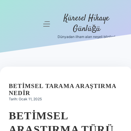
Küresel Hikaye
menüyü
Günlüğü
aç
Dünyadan ilham alan neşeli bilgiler!
Anasayfa
Gizlilik
Politikası
Yasal Uyarı
BETIMSEL TARAMA ARAŞTIRMA
Hakkımızda
NEDIR
Tarih: Ocak 11, 2025
BETIMSEL
ARAŞTIRMA TÜRÜ