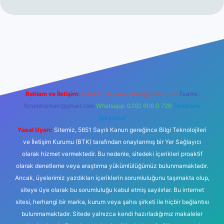
r mi
elexbetgiris.org
Reklam ve İletişim:
E-mail:
backlinkpaneli@gmail.com
Teams:
forumhizmeti@gmail.com
Whatsapp: 0262 606 0 726
Telegram:
@karabul
Yasal Uyarı:
Sitemiz, 5651 Sayılı Kanun gereğince Bilgi Teknolojileri
ve İletişim Kurumu (BTK) tarafından onaylanmış bir Yer Sağlayıcı
olarak hizmet vermektedir. Bu nedenle, sitedeki içerikleri proaktif
olarak denetleme veya araştırma yükümlülüğümüz bulunmamaktadır.
Ancak, üyelerimiz yazdıkları içeriklerin sorumluluğunu taşımakta olup,
siteye üye olarak bu sorumluluğu kabul etmiş sayılırlar. Bu internet
sitesi, herhangi bir marka, kurum veya şahıs şirketi ile hiçbir bağlantısı
bulunmamaktadır. Sitede yalnızca kendi hazırladığımız makaleler