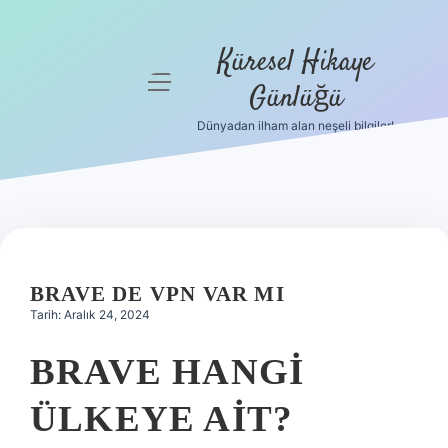
Küresel Hikaye
menüyü
Günlüğü
aç
Dünyadan ilham alan neşeli bilgiler!
Anasayfa
Gizlilik
Politikası
Yasal Uyarı
BRAVE DE VPN VAR MI
Hakkımızda
Tarih: Aralık 24, 2024
BRAVE HANGI
ÜLKEYE AIT?