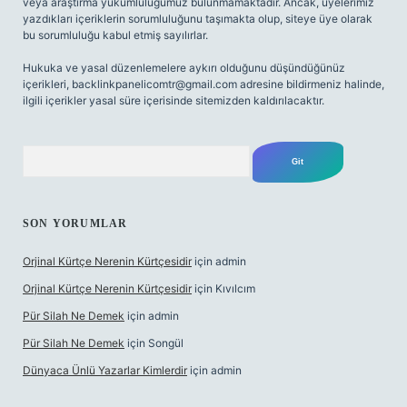
veya araştırma yükümlülüğümüz bulunmamaktadır. Ancak, üyelerimiz
yazdıkları içeriklerin sorumluluğunu taşımakta olup, siteye üye olarak
bu sorumluluğu kabul etmiş sayılırlar.
Hukuka ve yasal düzenlemelere aykırı olduğunu düşündüğünüz
içerikleri,
backlinkpanelicomtr@gmail.com
adresine bildirmeniz halinde,
ilgili içerikler yasal süre içerisinde sitemizden kaldırılacaktır.
Arama
SON YORUMLAR
Orjinal Kürtçe Nerenin Kürtçesidir
için
admin
Orjinal Kürtçe Nerenin Kürtçesidir
için
Kıvılcım
Pür Silah Ne Demek
için
admin
Pür Silah Ne Demek
için
Songül
Dünyaca Ünlü Yazarlar Kimlerdir
için
admin