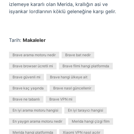
izlemeye kararlı olan Merida, krallığın asi ve
isyankar lordlarının köklü geleneğine karşı gelir.
Tarih:
Makaleler
Brave arama motoru nedir
Brave bat nedir
Brave browser ücretli mi
Brave filmi hangi platformda
Brave güvenli mi
Brave hangi ülkeye ait
Brave kaç yaşında
Brave nasıl güncellenir
Brave ne tabanlı
Brave VPN mi
En iyi arama motoru hangisi
En iyi tarayıcı hangisi
En yaygın arama motoru nedir
Merida hangi çizgi film
Merida hangi platformda
Xiaomi VPN nasıl açılır