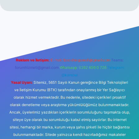
mi
elexbetgiris.org
Reklam ve İletişim:
E-mail:
backlinkpaneli@gmail.com
Teams:
forumhizmeti@gmail.com
Whatsapp: 0262 606 0 726
Telegram:
@karabul
Yasal Uyarı:
Sitemiz, 5651 Sayılı Kanun gereğince Bilgi Teknolojileri
ve İletişim Kurumu (BTK) tarafından onaylanmış bir Yer Sağlayıcı
olarak hizmet vermektedir. Bu nedenle, sitedeki içerikleri proaktif
olarak denetleme veya araştırma yükümlülüğümüz bulunmamaktadır.
Ancak, üyelerimiz yazdıkları içeriklerin sorumluluğunu taşımakta olup,
siteye üye olarak bu sorumluluğu kabul etmiş sayılırlar. Bu internet
sitesi, herhangi bir marka, kurum veya şahıs şirketi ile hiçbir bağlantısı
bulunmamaktadır. Sitede yalnızca kendi hazırladığımız makaleler