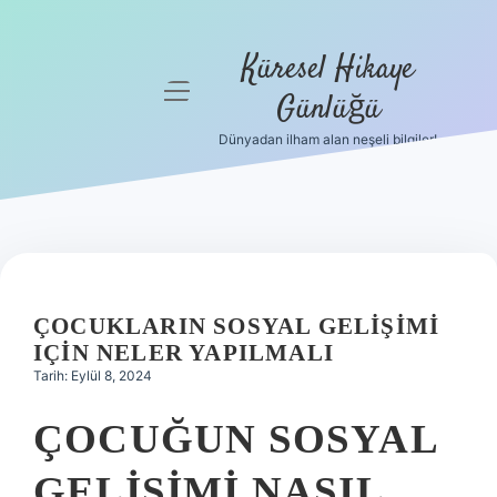
Küresel Hikaye
menüyü
Günlüğü
aç
Dünyadan ilham alan neşeli bilgiler!
Anasayfa
Gizlilik
Politikası
Yasal Uyarı
ÇOCUKLARIN SOSYAL GELIŞIMI
Hakkımızda
IÇIN NELER YAPILMALI
Tarih: Eylül 8, 2024
ÇOCUĞUN SOSYAL
GELIŞIMI NASIL