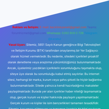
is.org
Reklam ve İletişim:
E-mail:
backlinkpaneli@gmail.com
Teams:
forumhizmeti@gmail.com
Whatsapp: 0262 606 0 726
Telegram:
@karabul
Yasal Uyarı:
Sitemiz, 5651 Sayılı Kanun gereğince Bilgi Teknolojileri
ve İletişim Kurumu (BTK) tarafından onaylanmış bir Yer Sağlayıcı
olarak hizmet vermektedir. Bu nedenle, sitedeki içerikleri proaktif
olarak denetleme veya araştırma yükümlülüğümüz bulunmamaktadır.
Ancak, üyelerimiz yazdıkları içeriklerin sorumluluğunu taşımakta olup,
siteye üye olarak bu sorumluluğu kabul etmiş sayılırlar. Bu internet
sitesi, herhangi bir marka, kurum veya şahıs şirketi ile hiçbir bağlantısı
bulunmamaktadır. Sitede yalnızca kendi hazırladığımız makaleler
paylaşılmaktadır. Burada yer alan içerikler haber niteliği taşımamakta
olup, gerçek kurum ve kişiler hakkında paylaşım yapılmamaktadır.
Gerçek kurum ve kişiler ile isim benzerlikleri tamamen tesadüfidir.
Sitemiz, kar amacı gütmeyen ve tamamen ücretsiz bir bilgi paylaşım