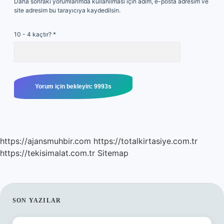
Daha sonraki yorumlarımda kullanılması için adım, e-posta adresim ve
site adresim bu tarayıcıya kaydedilsin.
10 - 4 kaçtır?
*
https://ajansmuhbir.com
https://totalkirtasiye.com.tr
https://tekisimalat.com.tr
Sitemap
SIDEBAR
SON YAZILAR