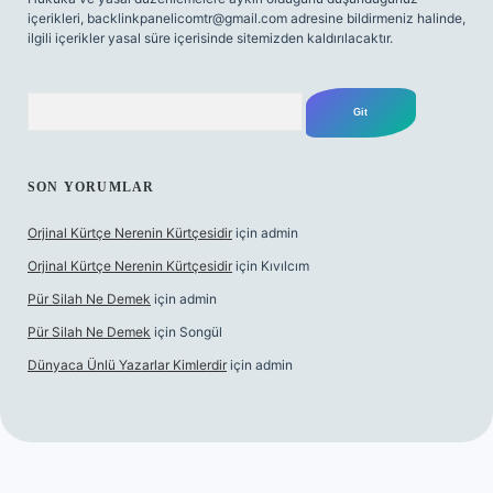
içerikleri,
backlinkpanelicomtr@gmail.com
adresine bildirmeniz halinde,
ilgili içerikler yasal süre içerisinde sitemizden kaldırılacaktır.
Arama
SON YORUMLAR
Orjinal Kürtçe Nerenin Kürtçesidir
için
admin
Orjinal Kürtçe Nerenin Kürtçesidir
için
Kıvılcım
Pür Silah Ne Demek
için
admin
Pür Silah Ne Demek
için
Songül
Dünyaca Ünlü Yazarlar Kimlerdir
için
admin