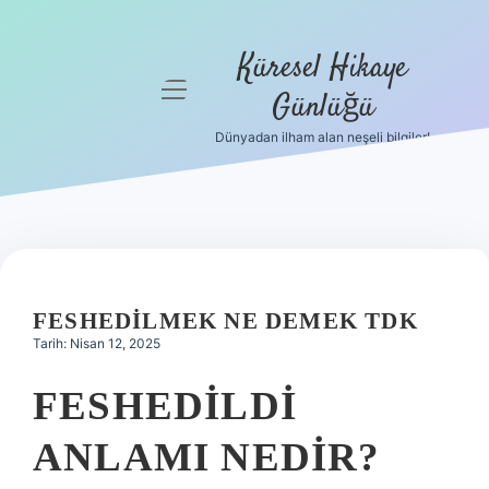
Küresel Hikaye
menüyü
Günlüğü
aç
Dünyadan ilham alan neşeli bilgiler!
Anasayfa
Gizlilik
Politikası
Yasal Uyarı
FESHEDILMEK NE DEMEK TDK
Hakkımızda
Tarih: Nisan 12, 2025
FESHEDILDI
ANLAMI NEDIR?