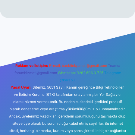
 mi
elexbetgiris.org
Reklam ve İletişim:
E-mail:
backlinkpaneli@gmail.com
Teams:
forumhizmeti@gmail.com
Whatsapp: 0262 606 0 726
Telegram:
@karabul
Yasal Uyarı:
Sitemiz, 5651 Sayılı Kanun gereğince Bilgi Teknolojileri
ve İletişim Kurumu (BTK) tarafından onaylanmış bir Yer Sağlayıcı
olarak hizmet vermektedir. Bu nedenle, sitedeki içerikleri proaktif
olarak denetleme veya araştırma yükümlülüğümüz bulunmamaktadır.
Ancak, üyelerimiz yazdıkları içeriklerin sorumluluğunu taşımakta olup,
siteye üye olarak bu sorumluluğu kabul etmiş sayılırlar. Bu internet
sitesi, herhangi bir marka, kurum veya şahıs şirketi ile hiçbir bağlantısı