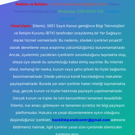
Reklam ve İletişim:
E-mail:
backlinkpaneli@gmail.com
Teams:
forumhizmeti@gmail.com
Whatsapp: 0262 606 0 726
Telegram:
@karabul
Yasal Uyarı:
Sitemiz, 5651 Sayılı Kanun gereğince Bilgi Teknolojileri
ve İletişim Kurumu (BTK) tarafından onaylanmış bir Yer Sağlayıcı
olarak hizmet vermektedir. Bu nedenle, sitedeki içerikleri proaktif
olarak denetleme veya araştırma yükümlülüğümüz bulunmamaktadır.
Ancak, üyelerimiz yazdıkları içeriklerin sorumluluğunu taşımakta olup,
siteye üye olarak bu sorumluluğu kabul etmiş sayılırlar. Bu internet
sitesi, herhangi bir marka, kurum veya şahıs şirketi ile hiçbir bağlantısı
bulunmamaktadır. Sitede yalnızca kendi hazırladığımız makaleler
paylaşılmaktadır. Burada yer alan içerikler haber niteliği taşımamakta
olup, gerçek kurum ve kişiler hakkında paylaşım yapılmamaktadır.
Gerçek kurum ve kişiler ile isim benzerlikleri tamamen tesadüfidir.
Sitemiz, kar amacı gütmeyen ve tamamen ücretsiz bir bilgi paylaşım
platformudur. Hukuka ve yasal düzenlemelere aykırı olduğunu
düşündüğünüz içerikleri,
backlinkpanelicomtr@gmail.com
adresine
bildirmeniz halinde, ilgili içerikler yasal süre içerisinde sitemizden
kaldırılacaktır.