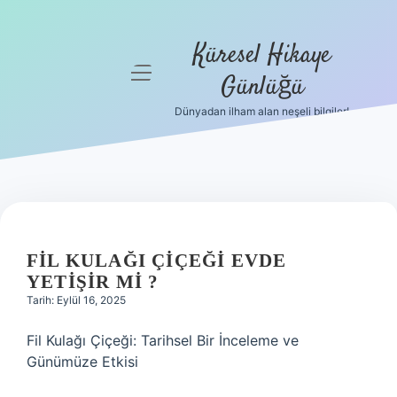
Küresel Hikaye
menüyü
Günlüğü
aç
Dünyadan ilham alan neşeli bilgiler!
Anasayfa
Gizlilik
Politikası
Yasal Uyarı
FIL KULAĞI ÇIÇEĞI EVDE
Hakkımızda
YETIŞIR MI ?
Tarih: Eylül 16, 2025
Fil Kulağı Çiçeği: Tarihsel Bir İnceleme ve
Günümüze Etkisi