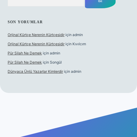
SON YORUMLAR
Orjinal Kürtçe Nerenin Kürtçesidir
için
admin
Orjinal Kürtçe Nerenin Kürtçesidir
için
Kıvılcım
Pür Silah Ne Demek
için
admin
Pür Silah Ne Demek
için
Songül
Dünyaca Ünlü Yazarlar Kimlerdir
için
admin
ş
betexper güvenilir mi
elexbetgiris.org