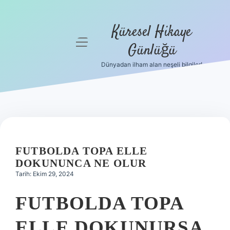
Küresel Hikaye
menüyü
Günlüğü
aç
Dünyadan ilham alan neşeli bilgiler!
Anasayfa
Gizlilik
Politikası
Yasal Uyarı
FUTBOLDA TOPA ELLE
Hakkımızda
DOKUNUNCA NE OLUR
Tarih: Ekim 29, 2024
FUTBOLDA TOPA
ELLE DOKUNURSA