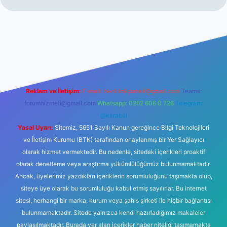
i
elexbetgiris.org
Reklam ve İletişim:
E-mail:
backlinkpaneli@gmail.com
Teams:
forumhizmeti@gmail.com
Whatsapp: 0262 606 0 726
Telegram:
@karabul
Yasal Uyarı:
Sitemiz, 5651 Sayılı Kanun gereğince Bilgi Teknolojileri
ve İletişim Kurumu (BTK) tarafından onaylanmış bir Yer Sağlayıcı
olarak hizmet vermektedir. Bu nedenle, sitedeki içerikleri proaktif
olarak denetleme veya araştırma yükümlülüğümüz bulunmamaktadır.
Ancak, üyelerimiz yazdıkları içeriklerin sorumluluğunu taşımakta olup,
siteye üye olarak bu sorumluluğu kabul etmiş sayılırlar. Bu internet
sitesi, herhangi bir marka, kurum veya şahıs şirketi ile hiçbir bağlantısı
bulunmamaktadır. Sitede yalnızca kendi hazırladığımız makaleler
paylaşılmaktadır. Burada yer alan içerikler haber niteliği taşımamakta