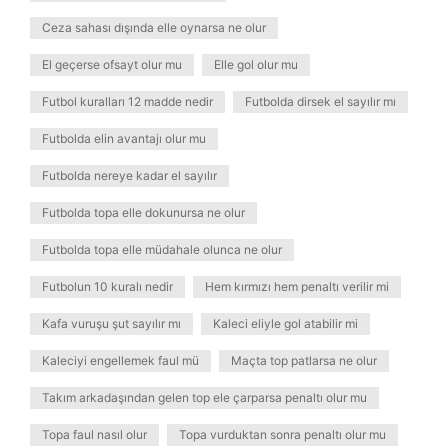
Ceza sahası dışında elle oynarsa ne olur
El geçerse ofsayt olur mu
Elle gol olur mu
Futbol kuralları 12 madde nedir
Futbolda dirsek el sayılır mı
Futbolda elin avantajı olur mu
Futbolda nereye kadar el sayılır
Futbolda topa elle dokunursa ne olur
Futbolda topa elle müdahale olunca ne olur
Futbolun 10 kuralı nedir
Hem kırmızı hem penaltı verilir mi
Kafa vuruşu şut sayılır mı
Kaleci eliyle gol atabilir mi
Kaleciyi engellemek faul mü
Maçta top patlarsa ne olur
Takım arkadaşından gelen top ele çarparsa penaltı olur mu
Topa faul nasıl olur
Topa vurduktan sonra penaltı olur mu