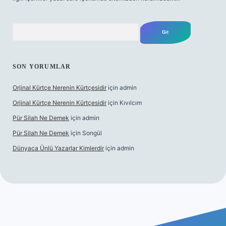
Arama
SON YORUMLAR
Orjinal Kürtçe Nerenin Kürtçesidir
için
admin
Orjinal Kürtçe Nerenin Kürtçesidir
için
Kıvılcım
Pür Silah Ne Demek
için
admin
Pür Silah Ne Demek
için
Songül
Dünyaca Ünlü Yazarlar Kimlerdir
için
admin
ir mi
elexbetgiris.org