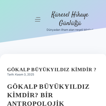
Küresel Hikaye
menüyü
Günlüğü
aç
Dünyadan ilham alan neşeli bilgiler!
Anasayfa
Gizlilik
Politikası
Yasal Uyarı
GÖKALP BÜYÜKYILDIZ KIMDIR ?
Hakkımızda
Tarih: Kasım 3, 2025
GÖKALP BÜYÜKYILDIZ
KIMDIR? BIR
ANTROPOLOJIK