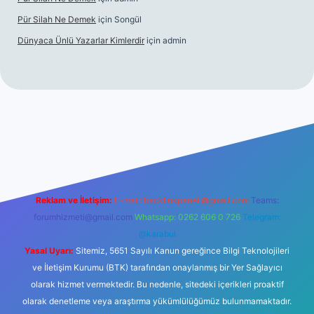
Pür Silah Ne Demek
için
Songül
Dünyaca Ünlü Yazarlar Kimlerdir
için
admin
nilir mi
elexbetgiris.org
Reklam ve İletişim:
E-mail:
backlinkpaneli@gmail.com
Teams:
forumhizmeti@gmail.com
Whatsapp: 0262 606 0 726
Telegram:
@karabul
Yasal Uyarı:
Sitemiz, 5651 Sayılı Kanun gereğince Bilgi Teknolojileri
ve İletişim Kurumu (BTK) tarafından onaylanmış bir Yer Sağlayıcı
olarak hizmet vermektedir. Bu nedenle, sitedeki içerikleri proaktif
olarak denetleme veya araştırma yükümlülüğümüz bulunmamaktadır.