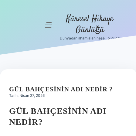
Küresel Hikaye
menüyü
Günlüğü
aç
Dünyadan ilham alan neşeli bilgiler!
Anasayfa
Gizlilik
Politikası
Yasal Uyarı
GÜL BAHÇESININ ADI NEDIR ?
Hakkımızda
Tarih: Nisan 27, 2026
GÜL BAHÇESININ ADI
NEDIR?