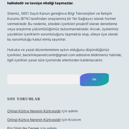
halindedir ve tavsiye niteliği taşımazlar.
Sitemiz, 5651 Sayılı Kanun gereğince Bilgi Teknolojileri ve İletişim
Kurumu (BTK) tarafından onaylanmış bir Yer Sağlayıcı olarak hizmet
vermektedir. Bu nedenle, sitedeki içerikleri proaktif olarak denetleme
veya araştırma yükümlülüğümüz bulunmamaktadır. Ancak, üyelerimiz
yazdıkları içeriklerin sorumluluğunu taşımakta olup, siteye üye olarak
bu sorumluluğu kabul etmiş sayılırlar.
Hukuka ve yasal düzenlemelere aykırı olduğunu düşündüğünüz
içerikleri,
backlinkpanelicomtr@gmail.com
adresine bildirmeniz halinde,
ilgili içerikler yasal süre içerisinde sitemizden kaldırılacaktır.
Arama
SON YORUMLAR
Orjinal Kürtçe Nerenin Kürtçesidir
için
admin
Orjinal Kürtçe Nerenin Kürtçesidir
için
Kıvılcım
Pür Silah Ne Demek
için
admin