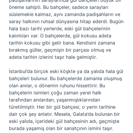
padişahlarının saraylarında gül bahçeleri büyük bir
öneme sahipti. Bu bahçeler, sadece sarayları
süslemekle kalmaz, aynı zamanda padişahların ve
saray halkının ruhsal dünyasına hitap ederdi. Bugün
hala bazı tarihi yerlerde, eski gül bahçelerinin
kalıntıları var. O bahçelerde, gül kokusu adeta
tarihin kokusu gibi gelir bana. Kendisini zamana
bırakmış güller, geçmişin bir parçası olmuş ve
adeta tarihin izlerini taşır hale gelmiştir.
İstanbul’da birçok eski köşkte ya da yalıda hala gül
bahçeleri bulunur. Bu bahçelerde zamanla oluşmuş
olan anılar, o dönemin ruhunu hissettirir. Bu
bahçelerin isimleri çoğu zaman yerel halk
tarafından anılardan, yaşanmışlıklarından
türetilmiştir. Her bir gül bahçesi, o yerin tarihine
dair çok şey anlatır. Mesela, Galata’da bulunan bir
eski yalıda, içerideki gül bahçesinin adı, geçmişte
burada yaşamış olan bir sanatçının ismini taşır.