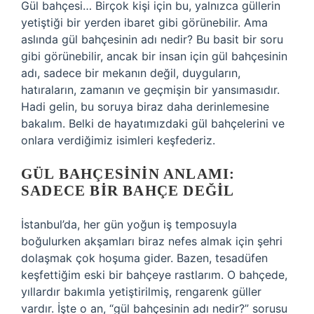
Gül bahçesi… Birçok kişi için bu, yalnızca güllerin
yetiştiği bir yerden ibaret gibi görünebilir. Ama
aslında gül bahçesinin adı nedir? Bu basit bir soru
gibi görünebilir, ancak bir insan için gül bahçesinin
adı, sadece bir mekanın değil, duyguların,
hatıraların, zamanın ve geçmişin bir yansımasıdır.
Hadi gelin, bu soruya biraz daha derinlemesine
bakalım. Belki de hayatımızdaki gül bahçelerini ve
onlara verdiğimiz isimleri keşfederiz.
GÜL BAHÇESININ ANLAMI:
SADECE BIR BAHÇE DEĞIL
İstanbul’da, her gün yoğun iş temposuyla
boğulurken akşamları biraz nefes almak için şehri
dolaşmak çok hoşuma gider. Bazen, tesadüfen
keşfettiğim eski bir bahçeye rastlarım. O bahçede,
yıllardır bakımla yetiştirilmiş, rengarenk güller
vardır. İşte o an, “gül bahçesinin adı nedir?” sorusu