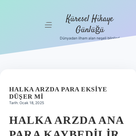
Küresel Hikaye
menüyü
Günlüğü
aç
Dünyadan ilham alan neşeli bilgiler!
Anasayfa
Gizlilik
Politikası
Yasal Uyarı
HALKA ARZDA PARA EKSIYE
Hakkımızda
DÜŞER MI
Tarih: Ocak 18, 2025
HALKA ARZDA ANA
PARA KAYBEDILIR