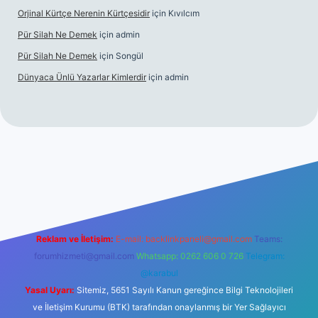
Orjinal Kürtçe Nerenin Kürtçesidir
için
Kıvılcım
Pür Silah Ne Demek
için
admin
Pür Silah Ne Demek
için
Songül
Dünyaca Ünlü Yazarlar Kimlerdir
için
admin
i
elexbetgiris.org
Reklam ve İletişim:
E-mail:
backlinkpaneli@gmail.com
Teams:
forumhizmeti@gmail.com
Whatsapp: 0262 606 0 726
Telegram:
@karabul
Yasal Uyarı:
Sitemiz, 5651 Sayılı Kanun gereğince Bilgi Teknolojileri
ve İletişim Kurumu (BTK) tarafından onaylanmış bir Yer Sağlayıcı